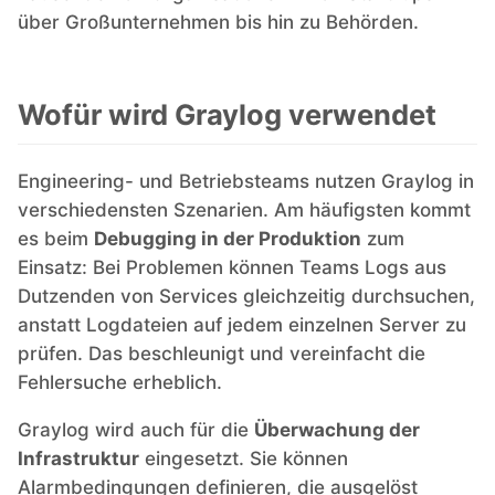
über Großunternehmen bis hin zu Behörden.
PHP
Wofür wird Graylog verwendet
Postfix
PostgreSQL
Engineering- und Betriebsteams nutzen Graylog in
verschiedensten Szenarien. Am häufigsten kommt
es beim
Debugging in der Produktion
zum
Prometheus
Einsatz: Bei Problemen können Teams Logs aus
Dutzenden von Services gleichzeitig durchsuchen,
Python
anstatt Logdateien auf jedem einzelnen Server zu
prüfen. Das beschleunigt und vereinfacht die
Fehlersuche erheblich.
RabbitMQ
Graylog wird auch für die
Überwachung der
Redis®*
Infrastruktur
eingesetzt. Sie können
Alarmbedingungen definieren, die ausgelöst