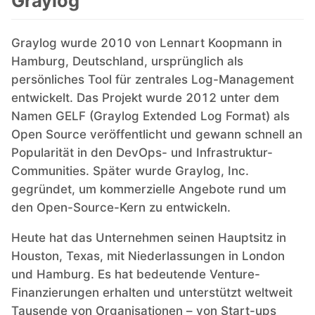
Graylog
Mosquitto
Graylog wurde 2010 von Lennart Koopmann in
Hamburg, Deutschland, ursprünglich als
MySQL
persönliches Tool für zentrales Log-Management
entwickelt. Das Projekt wurde 2012 unter dem
Namen GELF (Graylog Extended Log Format) als
Nextcloud
Open Source veröffentlicht und gewann schnell an
Popularität in den DevOps- und Infrastruktur-
NocoDB
Communities. Später wurde Graylog, Inc.
gegründet, um kommerzielle Angebote rund um
Node-RED
den Open-Source-Kern zu entwickeln.
Heute hat das Unternehmen seinen Hauptsitz in
Node.js
Houston, Texas, mit Niederlassungen in London
und Hamburg. Es hat bedeutende Venture-
Finanzierungen erhalten und unterstützt weltweit
OpenSearch
Tausende von Organisationen – von Start-ups