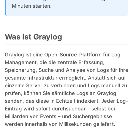
Minuten starten.
Grafana
Was ist Graylog
Graylog
InfluxDB
Graylog ist eine Open-Source-Plattform für Log-
Management, die die zentrale Erfassung,
Speicherung, Suche und Analyse von Logs für Ihre
Kafka
gesamte Infrastruktur ermöglicht. Anstatt sich auf
einzelne Server zu verbinden und Logs manuell zu
Keycloak
prüfen, können Sie sämtliche Logs an Graylog
senden, das diese in Echtzeit indexiert. Jeder Log-
Eintrag wird sofort durchsuchbar – selbst bei
Kubernetes Control Plane
Milliarden von Events – und Suchergebnisse
werden innerhalb von Millisekunden geliefert.
Kubernetes Node