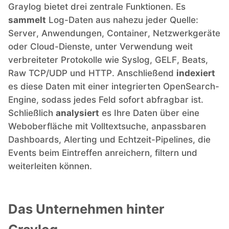
Graylog bietet drei zentrale Funktionen. Es
sammelt
Log-Daten aus nahezu jeder Quelle:
MariaDB
Server, Anwendungen, Container, Netzwerkgeräte
oder Cloud-Dienste, unter Verwendung weit
Matomo
verbreiteter Protokolle wie Syslog, GELF, Beats,
Raw TCP/UDP und HTTP. Anschließend
indexiert
es diese Daten mit einer integrierten OpenSearch-
Mattermost
Engine, sodass jedes Feld sofort abfragbar ist.
Schließlich
analysiert
es Ihre Daten über eine
Meilisearch
Weboberfläche mit Volltextsuche, anpassbaren
Dashboards, Alerting und Echtzeit-Pipelines, die
Events beim Eintreffen anreichern, filtern und
Memcached
weiterleiten können.
Mercure-Hub
Das Unternehmen hinter
MinIO