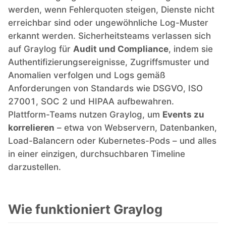
werden, wenn Fehlerquoten steigen, Dienste nicht
RethinkDB
erreichbar sind oder ungewöhnliche Log-Muster
erkannt werden. Sicherheitsteams verlassen sich
Ruby
auf Graylog für
Audit und Compliance
, indem sie
Authentifizierungsereignisse, Zugriffsmuster und
Anomalien verfolgen und Logs gemäß
TimescaleDB
Anforderungen von Standards wie DSGVO, ISO
27001, SOC 2 und HIPAA aufbewahren.
Valkey
Plattform-Teams nutzen Graylog, um
Events zu
korrelieren
– etwa von Webservern, Datenbanken,
Load-Balancern oder Kubernetes-Pods – und alles
Wazuh
in einer einzigen, durchsuchbaren Timeline
darzustellen.
Wie funktioniert Graylog