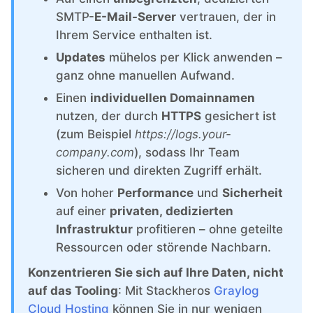
ChatWoot
SMTP-
E-Mail-Server
vertrauen, der in
Ihrem Service enthalten ist.
ClickHouse
Updates
mühelos per Klick anwenden –
ganz ohne manuellen Aufwand.
Code-Hero
Einen
individuellen Domainnamen
nutzen, der durch
HTTPS
gesichert ist
Directus
(zum Beispiel
https://logs.your-
company.com
), sodass Ihr Team
sicheren und direkten Zugriff erhält.
Docker
Von hoher
Performance
und
Sicherheit
auf einer
privaten, dedizierten
Elasticsearch
Infrastruktur
profitieren – ohne geteilte
Ressourcen oder störende Nachbarn.
GitLab
Konzentrieren Sie sich auf Ihre Daten, nicht
auf das Tooling
: Mit Stackheros
Graylog
GitLab Runner
Cloud Hosting
können Sie in nur wenigen