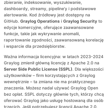
zbieranie, indeksowanie, wyszukiwanie,
dashboardy, streamy, pipeline’y i podstawowe
alertowanie. Kod źródłowy jest dostępny na
GitHub.
Graylog Operations
i
Graylog Security
to
edycje komercyjne, oferujące zaawansowane
funkcje, takie jak wykrywanie anomalii,
raportowanie zgodności, zaawansowaną korelację
i wsparcie dla przedsiębiorstw.
Ważna informacja licencyjna: w latach 2023-2024
Graylog zmienił główną licencję z Apache 2.0 na
Server Side Public License (SSPL)
. Dla większości
użytkowników – firm korzystających z Graylog
wewnętrznie – ta zmiana nie ma praktycznego
znaczenia. Możesz nadal używać Graylog Open
bez opłat. SSPL dotyczy głównie tych, którzy chcą
oferować Graylog jako usługę hostowaną dla osób
trzecich. Jeśli potrzebujesz licencji Apache 2.0,