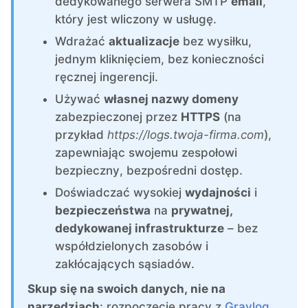
ChatWoot
dedykowanego serwera SMTP
email
,
który jest wliczony w usługę.
Wdrażać
aktualizacje
bez wysiłku,
ClickHouse
jednym kliknięciem, bez konieczności
ręcznej ingerencji.
Code-Hero
Używać
własnej nazwy domeny
zabezpieczonej przez
HTTPS
(na
Directus
przykład
https://logs.twoja-firma.com
),
zapewniając swojemu zespołowi
bezpieczny, bezpośredni dostęp.
Docker
Doświadczać wysokiej
wydajności
i
bezpieczeństwa
na
prywatnej,
Elasticsearch
dedykowanej infrastrukturze
– bez
współdzielonych zasobów i
GitLab
zakłócających sąsiadów.
Skup się na swoich danych, nie na
GitLab Runner
narzędziach
: rozpoczęcie pracy z
Graylog