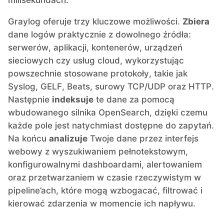
milisekundach.
Graylog oferuje trzy kluczowe możliwości.
Zbiera
MariaDB
dane logów praktycznie z dowolnego źródła:
serwerów, aplikacji, kontenerów, urządzeń
Matomo
sieciowych czy usług cloud, wykorzystując
powszechnie stosowane protokoły, takie jak
Syslog, GELF, Beats, surowy TCP/UDP oraz HTTP.
Mattermost
Następnie
indeksuje
te dane za pomocą
wbudowanego silnika OpenSearch, dzięki czemu
Meilisearch
każde pole jest natychmiast dostępne do zapytań.
Na końcu
analizuje
Twoje dane przez interfejs
Memcached
webowy z wyszukiwaniem pełnotekstowym,
konfigurowalnymi dashboardami, alertowaniem
oraz przetwarzaniem w czasie rzeczywistym w
Mercure-Hub
pipeline’ach, które mogą wzbogacać, filtrować i
kierować zdarzenia w momencie ich napływu.
MinIO