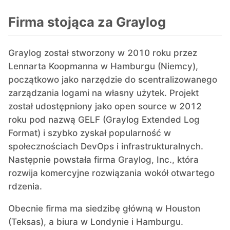
Firma stojąca za Graylog
Mosquitto
Graylog został stworzony w 2010 roku przez
MySQL
Lennarta Koopmanna w Hamburgu (Niemcy),
początkowo jako narzędzie do scentralizowanego
Nextcloud
zarządzania logami na własny użytek. Projekt
został udostępniony jako open source w 2012
NocoDB
roku pod nazwą GELF (Graylog Extended Log
Format) i szybko zyskał popularność w
społecznościach DevOps i infrastrukturalnych.
Node-RED
Następnie powstała firma Graylog, Inc., która
rozwija komercyjne rozwiązania wokół otwartego
Node.js
rdzenia.
Obecnie firma ma siedzibę główną w Houston
OpenSearch
(Teksas), a biura w Londynie i Hamburgu.