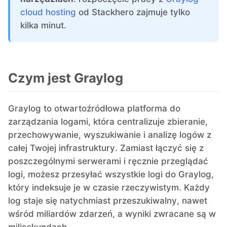
cloud hosting
od Stackhero zajmuje tylko
kilka minut.
Grafana
Graylog
Czym jest Graylog
InfluxDB
Graylog to otwartoźródłowa platforma do
zarządzania logami, która centralizuje zbieranie,
Kafka
przechowywanie, wyszukiwanie i analizę logów z
całej Twojej infrastruktury. Zamiast łączyć się z
Keycloak
poszczególnymi serwerami i ręcznie przeglądać
logi, możesz przesyłać wszystkie logi do Graylog,
który indeksuje je w czasie rzeczywistym. Każdy
Kubernetes Control Plane
log staje się natychmiast przeszukiwalny, nawet
wśród miliardów zdarzeń, a wyniki zwracane są w
Kubernetes Node