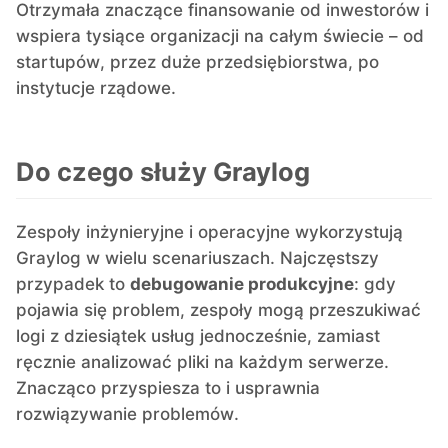
Otrzymała znaczące finansowanie od inwestorów i
PHP
wspiera tysiące organizacji na całym świecie – od
startupów, przez duże przedsiębiorstwa, po
instytucje rządowe.
Postfix
PostgreSQL
Do czego służy Graylog
Prometheus
Zespoły inżynieryjne i operacyjne wykorzystują
Graylog w wielu scenariuszach. Najczęstszy
przypadek to
debugowanie produkcyjne
: gdy
Python
pojawia się problem, zespoły mogą przeszukiwać
logi z dziesiątek usług jednocześnie, zamiast
RabbitMQ
ręcznie analizować pliki na każdym serwerze.
Znacząco przyspiesza to i usprawnia
Redis®*
rozwiązywanie problemów.