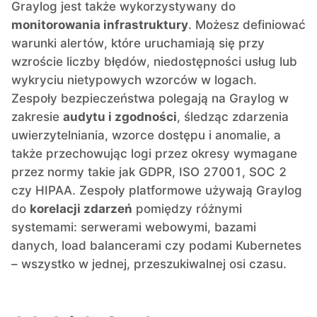
Graylog jest także wykorzystywany do
RethinkDB
monitorowania infrastruktury
. Możesz definiować
warunki alertów, które uruchamiają się przy
wzroście liczby błędów, niedostępności usług lub
Ruby
wykryciu nietypowych wzorców w logach.
Zespoły bezpieczeństwa polegają na Graylog w
TimescaleDB
zakresie
audytu i zgodności
, śledząc zdarzenia
uwierzytelniania, wzorce dostępu i anomalie, a
także przechowując logi przez okresy wymagane
Valkey
przez normy takie jak GDPR, ISO 27001, SOC 2
czy HIPAA. Zespoły platformowe używają Graylog
Wazuh
do
korelacji zdarzeń
pomiędzy różnymi
systemami: serwerami webowymi, bazami
danych, load balancerami czy podami Kubernetes
– wszystko w jednej, przeszukiwalnej osi czasu.