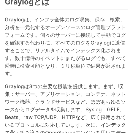
Graylogとは
Grafana
Graylogは、インフラ全体のログ収集、保存、検索、
分析を一元化するオープンソースのログ管理プラット
フォームです。個々のサーバーに接続して手動でログ
Graylog
を確認する代わりに、すべてのログをGraylogに送信
することで、リアルタイムでインデックス化されま
InfluxDB
す。数十億件のイベントにまたがるログでも、すべて
瞬時に検索可能となり、ミリ秒単位で結果が返されま
Kafka
す。
Graylogは3つの主要な機能を提供します。まず、
収
Keycloak
集
：サーバー、アプリケーション、コンテナ、ネット
ワーク機器、クラウドサービスなど、ほぼあらゆるソ
ースからログデータを収集します。Syslog、GELF、
Kubernetes Control Plane
Beats、raw TCP/UDP、HTTPなど、広く採用されて
いるプロトコルに対応しています。次に、
インデック
Kubernetes Node
ス化
：組み込みのOpenSearchエンジンを用いてデー