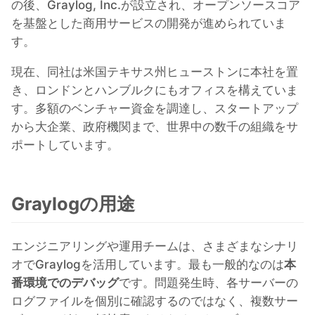
の後、Graylog, Inc.が設立され、オープンソースコア
を基盤とした商用サービスの開発が進められていま
Mosquitto
す。
現在、同社は米国テキサス州ヒューストンに本社を置
MySQL
き、ロンドンとハンブルクにもオフィスを構えていま
す。多額のベンチャー資金を調達し、スタートアップ
Nextcloud
から大企業、政府機関まで、世界中の数千の組織をサ
ポートしています。
NocoDB
Graylogの用途
Node-RED
エンジニアリングや運用チームは、さまざまなシナリ
Node.js
オでGraylogを活用しています。最も一般的なのは
本
番環境でのデバッグ
です。問題発生時、各サーバーの
OpenSearch
ログファイルを個別に確認するのではなく、複数サー