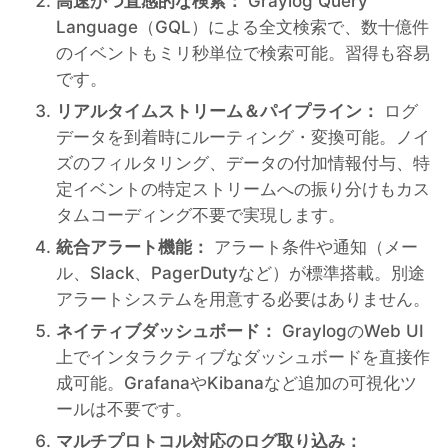
高速かつ直感的な検索：
Graylog Query
Language（GQL）による全文検索で、数十億件
のイベントもミリ秒単位で検索可能。習得も容易
です。
リアルタイムストリーム＆パイプライン：
ログ
データを到着時にルーティング・変換可能。ノイ
ズのフィルタリング、データの付加情報付与、特
定イベントの特定ストリームへの振り分けもカス
タムコーディング不要で実現します。
統合アラート機能：
アラート条件や通知（メー
ル、Slack、PagerDutyなど）が標準搭載。別途
アラートシステムを用意する必要はありません。
ネイティブダッシュボード：
GraylogのWeb UI
上でインタラクティブなダッシュボードを直接作
成可能。GrafanaやKibanaなど追加の可視化ツ
ールは不要です。
マルチプロトコル対応のログ取り込み：