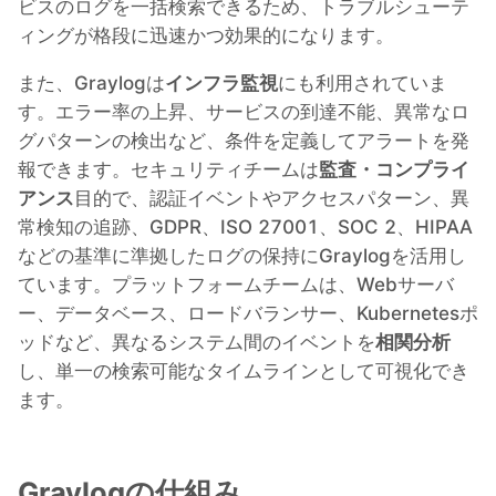
ビスのログを一括検索できるため、トラブルシューテ
ィングが格段に迅速かつ効果的になります。
PHP
また、Graylogは
インフラ監視
にも利用されていま
Postfix
す。エラー率の上昇、サービスの到達不能、異常なロ
グパターンの検出など、条件を定義してアラートを発
報できます。セキュリティチームは
監査・コンプライ
PostgreSQL
アンス
目的で、認証イベントやアクセスパターン、異
常検知の追跡、GDPR、ISO 27001、SOC 2、HIPAA
Prometheus
などの基準に準拠したログの保持にGraylogを活用し
ています。プラットフォームチームは、Webサーバ
ー、データベース、ロードバランサー、Kubernetesポ
Python
ッドなど、異なるシステム間のイベントを
相関分析
し、単一の検索可能なタイムラインとして可視化でき
RabbitMQ
ます。
Redis®*
Graylogの仕組み