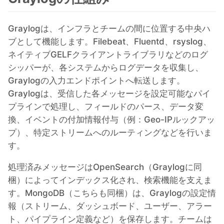
RethinkDB
Graylogは、インフラとチームの間に位置する中央ハ
ブとして機能します。Filebeat、Fluentd、rsyslog、
Ruby
ネイティブGELFクライアントライブラリなどのログ
シッパーが、各システムからログデータを収集し、
TimescaleDB
Graylogの入力エンドポイントへ転送します。
Graylogは、受信した各メッセージを設定可能なパイ
プラインで処理し、フィールドのパース、データ変
Valkey
換、イベントの付加情報付与（例：Geo-IPルックアッ
プ）、特定ストリームへのルーティングなどを行いま
Wazuh
す。
処理済みメッセージはOpenSearch（Graylogに同
梱）によってインデックス化され、検索機能を支えま
す。MongoDB（こちらも同梱）は、Graylogの設定情
報（ストリーム、ダッシュボード、ユーザー、アラー
ト、パイプライン定義など）を保存します。チームは