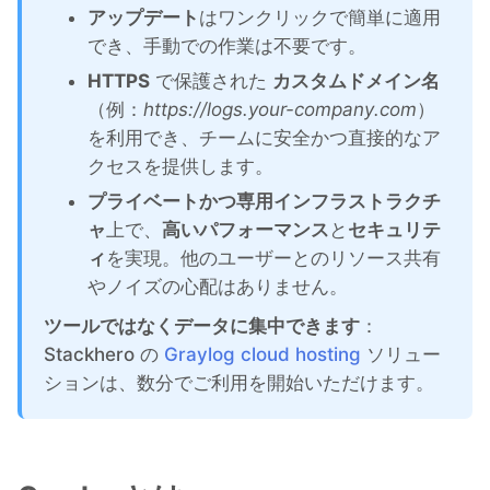
ChatWoot
アップデート
はワンクリックで簡単に適用
でき、手動での作業は不要です。
ClickHouse
HTTPS
で保護された
カスタムドメイン名
（例：
https://logs.your-company.com
）
Code-Hero
を利用でき、チームに安全かつ直接的なア
クセスを提供します。
プライベートかつ専用インフラストラクチ
Directus
ャ
上で、
高いパフォーマンス
と
セキュリテ
ィ
を実現。他のユーザーとのリソース共有
Docker
やノイズの心配はありません。
ツールではなくデータに集中できます
：
Elasticsearch
Stackhero の
Graylog cloud hosting
ソリュー
ションは、数分でご利用を開始いただけます。
GitLab
GitLab Runner