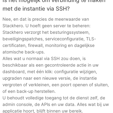
Is het mogelijk om verbinding te maken
met de instantie via SSH?
PHP
Nee, en dat is precies de meerwaarde van
Postfix
Stackhero. U hoeft geen server te beheren:
Stackhero verzorgt het besturingssysteem,
beveiligingspatches, serviceconfiguratie, TLS-
PostgreSQL
certificaten, firewall, monitoring en dagelijkse
atomische back-ups.
Prometheus
Alles wat u normaal via SSH zou doen, is
beschikbaar als een gecontroleerde actie in uw
dashboard, met één klik: configuratie wijzigen,
Python
upgraden naar een nieuwe versie, de instantie
vergroten of verkleinen, een poort openen of sluiten,
RabbitMQ
of een back-up herstellen.
U behoudt volledige toegang tot de dienst zelf, de
Redis®*
admin console, de APIs en uw data. Alles wat bij uw
applicatie hoort, blijft binnen uw bereik.