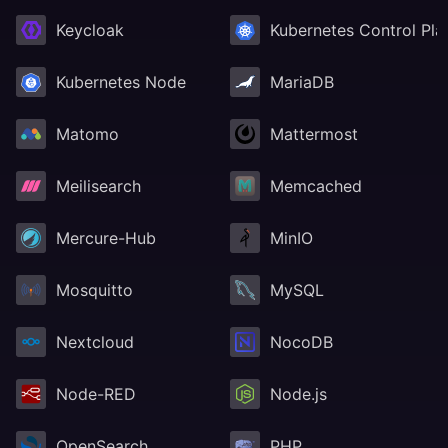
Keycloak
Kubernetes Control Pla
Kubernetes Node
MariaDB
Matomo
Mattermost
Meilisearch
Memcached
Mercure-Hub
MinIO
Mosquitto
MySQL
Nextcloud
NocoDB
Node-RED
Node.js
OpenSearch
PHP