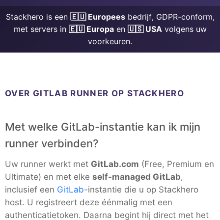
ChatWoot
Stackhero is een
🇪🇺 Europees
bedrijf, GDPR-conform,
met servers in
🇪🇺 Europa
en
🇺🇸 USA
volgens uw
ClickHouse
voorkeuren.
Code-Hero
Directus
OVER GITLAB RUNNER OP STACKHERO
Docker
Met welke GitLab-instantie kan ik mijn
runner verbinden?
Elasticsearch
Uw runner werkt met
GitLab.com
(Free, Premium en
Ultimate) en met elke
self-managed GitLab
,
GitLab
inclusief een
GitLab
-instantie die u op Stackhero
host. U registreert deze éénmalig met een
authenticatietoken. Daarna begint hij direct met het
GitLab Runner