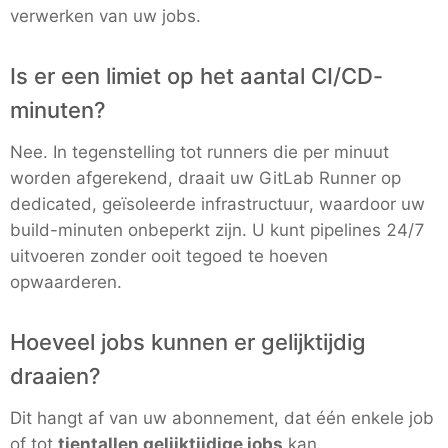
verwerken van uw jobs.
Grafana
Is er een limiet op het aantal CI/CD-
minuten?
Graylog
Nee. In tegenstelling tot runners die per minuut
worden afgerekend, draait uw GitLab Runner op
InfluxDB
dedicated, geïsoleerde infrastructuur, waardoor uw
build-minuten onbeperkt zijn. U kunt pipelines 24/7
Kafka
uitvoeren zonder ooit tegoed te hoeven
opwaarderen.
Keycloak
Hoeveel jobs kunnen er gelijktijdig
Kubernetes Control Plane
draaien?
Dit hangt af van uw abonnement, dat één enkele job
Kubernetes Node
of tot
tientallen gelijktijdige jobs
kan