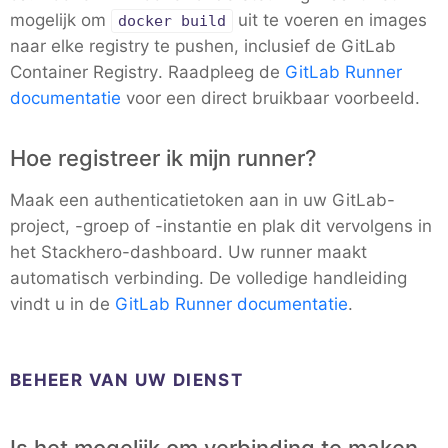
mogelijk om
uit te voeren en images
docker build
Mosquitto
naar elke registry te pushen, inclusief de GitLab
Container Registry. Raadpleeg de
GitLab Runner
documentatie
voor een direct bruikbaar voorbeeld.
MySQL
Hoe registreer ik mijn runner?
Nextcloud
Maak een authenticatietoken aan in uw GitLab-
project, -groep of -instantie en plak dit vervolgens in
NocoDB
het Stackhero-dashboard. Uw runner maakt
automatisch verbinding. De volledige handleiding
Node-RED
vindt u in de
GitLab Runner documentatie
.
Node.js
BEHEER VAN UW DIENST
OpenSearch