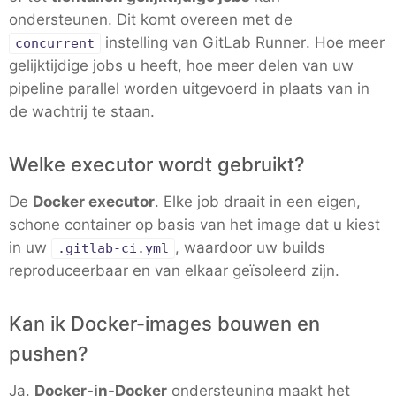
ondersteunen. Dit komt overeen met de
instelling van GitLab Runner. Hoe meer
MariaDB
concurrent
gelijktijdige jobs u heeft, hoe meer delen van uw
pipeline parallel worden uitgevoerd in plaats van in
Matomo
de wachtrij te staan.
Mattermost
Welke executor wordt gebruikt?
De
Docker executor
. Elke job draait in een eigen,
Meilisearch
schone container op basis van het image dat u kiest
in uw
, waardoor uw builds
.gitlab-ci.yml
Memcached
reproduceerbaar en van elkaar geïsoleerd zijn.
Kan ik Docker-images bouwen en
Mercure-Hub
pushen?
MinIO
Ja.
Docker-in-Docker
ondersteuning maakt het