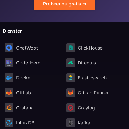
Probeer nu gratis ➔
Diensten
ChatWoot
ClickHouse
Code-Hero
Directus
Docker
Elasticsearch
GitLab
GitLab Runner
Grafana
Graylog
InfluxDB
Kafka