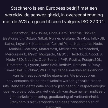
Stackhero is een Europees bedrijf met een
wereldwijde aanwezigheid, in overeenstemming
met de AVG en gecertificeerd volgens ISO 27001.
ChatWoot, ClickHouse, Code-Hero, Directus, Docker,
Elasticsearch, GitLab, GitLab Runner, Grafana, Graylog, InfluxDB,
Kafka, Keycloak, Kubernetes Control Plane, Kubernetes Node,
MariaDB, Matomo, Mattermost, Meilisearch, Memcached,
Mercure-Hub, MinIO, Mosquitto, MySQL, Nextcloud, NocoDB,
Node-RED, Node.js, OpenSearch, PHP, Postfix, PostgreSQL,
Prometheus, Python, RabbitMQ, Redis®*, RethinkDB, Ruby,
TimescaleDB, Valkey, Wazuh zijn handelsmerken en eigendom
van hun respectievelijke eigenaren. Alle product- en
servicenamen die op deze website worden gebruikt, dienen
uitsluitend ter identificatie en verwijzen naar hun respectievelijke
open-source producten. Het gebruik van deze namen impliceert
geen enkele sponsoring, goedkeuring of verbondenheid.
Stackhero is niet verbonden aan deze handelsmerken of
bedrijven.