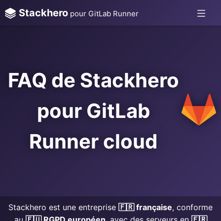
Stackhero
pour GitLab Runner
FAQ de Stackhero
pour GitLab
Runner cloud
Stackhero est une entreprise
🇫🇷 française
, conforme
au
🇪🇺 RGPD européen
, avec des serveurs en
🇫🇷