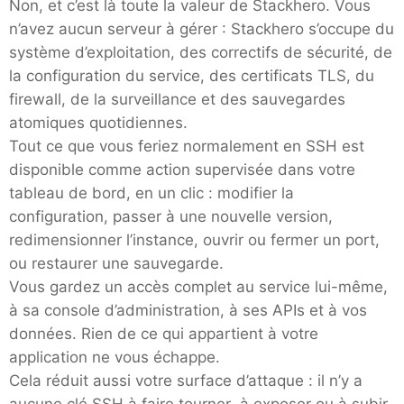
Non, et c’est là toute la valeur de Stackhero. Vous
n’avez aucun serveur à gérer : Stackhero s’occupe du
PHP
système d’exploitation, des correctifs de sécurité, de
la configuration du service, des certificats TLS, du
Postfix
firewall, de la surveillance et des sauvegardes
atomiques quotidiennes.
PostgreSQL
Tout ce que vous feriez normalement en SSH est
disponible comme action supervisée dans votre
tableau de bord, en un clic : modifier la
Prometheus
configuration, passer à une nouvelle version,
redimensionner l’instance, ouvrir ou fermer un port,
Python
ou restaurer une sauvegarde.
Vous gardez un accès complet au service lui-même,
à sa console d’administration, à ses APIs et à vos
RabbitMQ
données. Rien de ce qui appartient à votre
application ne vous échappe.
Redis®*
Cela réduit aussi votre surface d’attaque : il n’y a