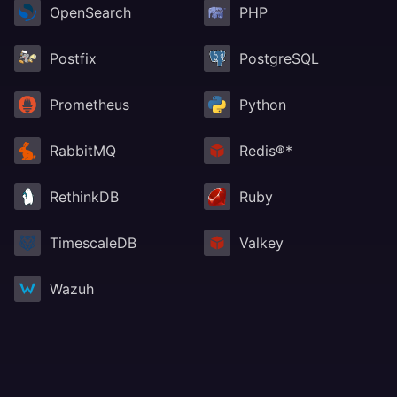
OpenSearch
PHP
Postfix
PostgreSQL
Prometheus
Python
RabbitMQ
Redis®*
RethinkDB
Ruby
TimescaleDB
Valkey
Wazuh