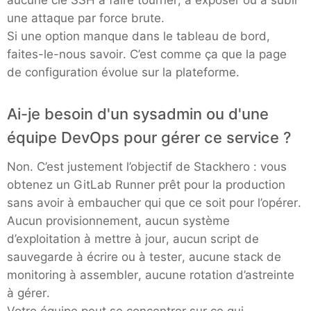
aucune clé SSH à faire tourner, à exposer ou à subir
une attaque par force brute.
RethinkDB
Si une option manque dans le tableau de bord,
faites-le-nous savoir. C’est comme ça que la page
Ruby
de configuration évolue sur la plateforme.
TimescaleDB
Ai-je besoin d'un sysadmin ou d'une
équipe DevOps pour gérer ce service ?
Valkey
Non. C’est justement l’objectif de Stackhero : vous
obtenez un GitLab Runner prêt pour la production
Wazuh
sans avoir à embaucher qui que ce soit pour l’opérer.
Aucun provisionnement, aucun système
d’exploitation à mettre à jour, aucun script de
sauvegarde à écrire ou à tester, aucune stack de
monitoring à assembler, aucune rotation d’astreinte
à gérer.