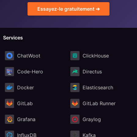
Essayez-le gratuitement ➔
Services
ChatWoot
ClickHouse
Code-Hero
Directus
Docker
Elasticsearch
GitLab
GitLab Runner
Grafana
Graylog
InfluxDB
Kafka