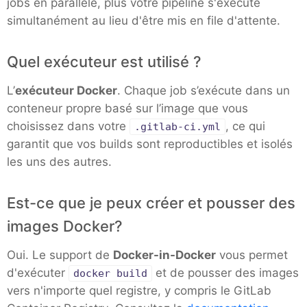
jobs en parallèle, plus votre pipeline s'exécute
simultanément au lieu d'être mis en file d'attente.
MariaDB
Quel exécuteur est utilisé ?
Matomo
L’
exécuteur Docker
. Chaque job s’exécute dans un
conteneur propre basé sur l’image que vous
Mattermost
choisissez dans votre
, ce qui
.gitlab-ci.yml
garantit que vos builds sont reproductibles et isolés
les uns des autres.
Meilisearch
Est-ce que je peux créer et pousser des
Memcached
images Docker?
Mercure-Hub
Oui. Le support de
Docker-in-Docker
vous permet
d'exécuter
et de pousser des images
docker build
vers n'importe quel registre, y compris le GitLab
MinIO