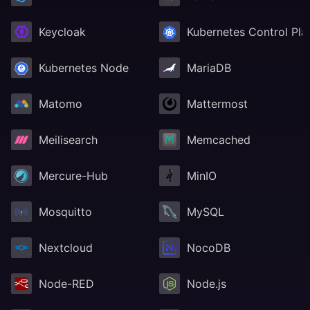
Keycloak
Kubernetes Control Pla
Kubernetes Node
MariaDB
Matomo
Mattermost
Meilisearch
Memcached
Mercure-Hub
MinIO
Mosquitto
MySQL
Nextcloud
NocoDB
Node-RED
Node.js