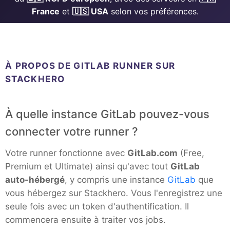
ChatWoot
France
et
🇺🇸 USA
selon vos préférences.
ClickHouse
Code-Hero
À PROPOS DE GITLAB RUNNER SUR
STACKHERO
Directus
À quelle instance GitLab pouvez-vous
Docker
connecter votre runner ?
Votre runner fonctionne avec
GitLab.com
(Free,
Elasticsearch
Premium et Ultimate) ainsi qu'avec tout
GitLab
auto-hébergé
, y compris une instance
GitLab
que
vous hébergez sur Stackhero. Vous l'enregistrez une
GitLab
seule fois avec un token d'authentification. Il
commencera ensuite à traiter vos jobs.
GitLab Runner