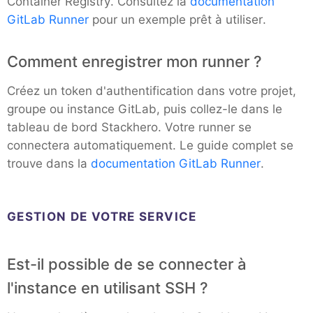
Container Registry. Consultez la
documentation
GitLab Runner
pour un exemple prêt à utiliser.
Mosquitto
Comment enregistrer mon runner ?
MySQL
Créez un token d'authentification dans votre projet,
groupe ou instance GitLab, puis collez-le dans le
Nextcloud
tableau de bord Stackhero. Votre runner se
connectera automatiquement. Le guide complet se
NocoDB
trouve dans la
documentation GitLab Runner
.
Node-RED
GESTION DE VOTRE SERVICE
Node.js
Est-il possible de se connecter à
l'instance en utilisant SSH ?
OpenSearch