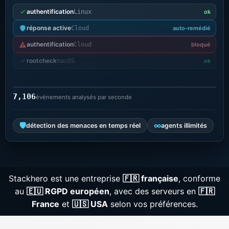
authentification
Linux
ok
Grafana
réponse active
Cloud
auto-remédié
authentification
Cloud
bloqué
Graylog
rootcheck
macOS
ok
InfluxDB
7,106
événements analysés par seconde
Kafka
🛡
∞
détection des menaces en temps réel
agents illimités
Keycloak
Stackhero est une entreprise
🇫🇷 française
, conforme
Kubernetes Control Plane
au
🇪🇺 RGPD européen
, avec des serveurs en
🇫🇷
France
et
🇺🇸 USA
selon vos préférences.
Kubernetes Node