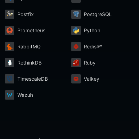
Postfix
PostgreSQL
Prometheus
Python
RabbitMQ
Redis®*
RethinkDB
Ruby
TimescaleDB
Valkey
Wazuh