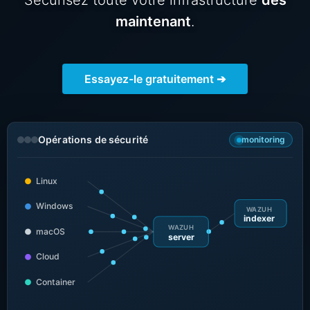
Sécurisez toute votre infrastructure
dès
ChatWoot
maintenant
.
ClickHouse
Essayez-le gratuitement ➔
Code-Hero
Directus
Opérations de sécurité
monitoring
Docker
Linux
Windows
WAZUH
Elasticsearch
indexer
WAZUH
macOS
server
Cloud
GitLab
Container
GitLab Runner