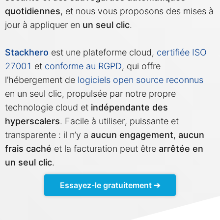
quotidiennes
, et nous vous proposons des mises à
Mosquitto
jour à appliquer en
un seul clic
.
MySQL
Stackhero
est une plateforme cloud,
certifiée ISO
27001
et
conforme au RGPD
, qui offre
l’hébergement de
logiciels open source reconnus
Nextcloud
en un seul clic, propulsée par notre propre
technologie cloud et
indépendante des
NocoDB
hyperscalers
. Facile à utiliser, puissante et
transparente : il n’y a
aucun engagement
,
aucun
Node-RED
frais caché
et la facturation peut être
arrêtée en
un seul clic
.
Node.js
Essayez-le gratuitement ➔
OpenSearch