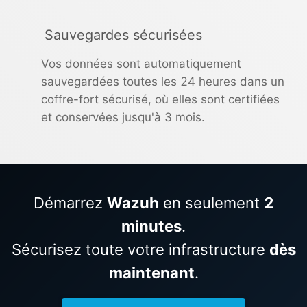
Sauvegardes sécurisées
Vos données sont automatiquement
sauvegardées toutes les 24 heures dans un
coffre-fort sécurisé, où elles sont certifiées
et conservées jusqu'à 3 mois.
Démarrez
Wazuh
en seulement
2
minutes
.
Sécurisez toute votre infrastructure
dès
maintenant
.