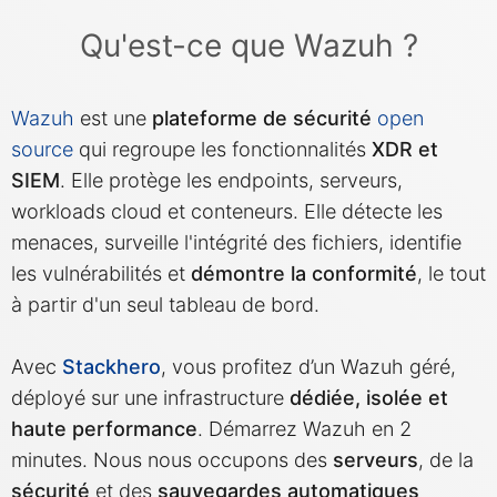
Qu'est-ce que Wazuh ?
MariaDB
Wazuh
est une
plateforme de sécurité
open
Matomo
source
qui regroupe les fonctionnalités
XDR et
SIEM
. Elle protège les endpoints, serveurs,
Mattermost
workloads cloud et conteneurs. Elle détecte les
menaces, surveille l'intégrité des fichiers, identifie
Meilisearch
les vulnérabilités et
démontre la conformité
, le tout
à partir d'un seul tableau de bord.
Memcached
Avec
Stackhero
, vous profitez d’un Wazuh géré,
déployé sur une infrastructure
dédiée, isolée et
Mercure-Hub
haute performance
. Démarrez Wazuh en 2
minutes. Nous nous occupons des
serveurs
, de la
MinIO
sécurité
et des
sauvegardes automatiques