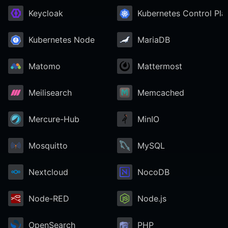
Keycloak
Kubernetes Control Pla
Kubernetes Node
MariaDB
Matomo
Mattermost
Meilisearch
Memcached
Mercure-Hub
MinIO
Mosquitto
MySQL
Nextcloud
NocoDB
Node-RED
Node.js
OpenSearch
PHP