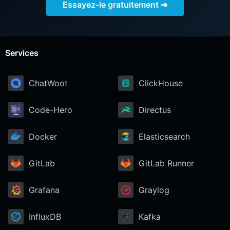
Essayez-le gratuitement ➔
Services
ChatWoot
ClickHouse
Code-Hero
Directus
Docker
Elasticsearch
GitLab
GitLab Runner
Grafana
Graylog
InfluxDB
Kafka