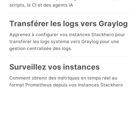
ChatWoot
scripts, la CI et des agents IA
ClickHouse
Transférer les logs vers Graylog
Apprenez à configurer vos instances Stackhero pour
Code-Hero
transférer les logs système vers Graylog pour une
gestion centralisée des logs.
Directus
Surveillez vos instances
Docker
Comment obtenir des métriques en temps réel au
format Prometheus depuis vos instances Stackhero
Elasticsearch
GitLab
GitLab Runner