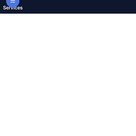
☰
Services
ChatWoot
ClickHouse
Code-Hero
Directus
Docker
Elasticsearch
GitLab
GitLab Runner
Grafana
Graylog
InfluxDB
Kafka
Keycloak
Kubernetes Control Pla
Kubernetes Node
MariaDB