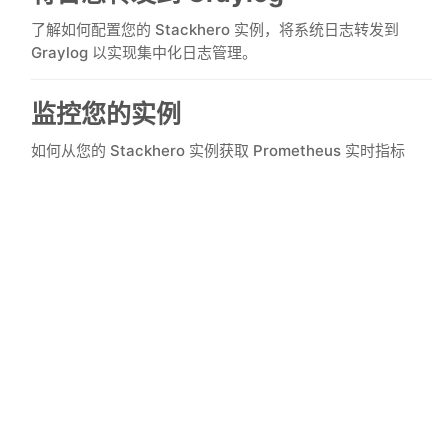
ChatWoot
了解如何配置您的 Stackhero 实例，将系统日志转发到
Graylog 以实现集中化日志管理。
ClickHouse
监控您的实例
Code-Hero
如何从您的 Stackhero 实例获取 Prometheus 实时指标
Directus
Docker
Elasticsearch
GitLab
GitLab Runner