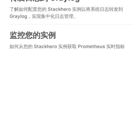
ChatWoot
了解如何配置您的 Stackhero 实例以将系统日志转发到
Graylog，实现集中化日志管理。
ClickHouse
监控您的实例
Code-Hero
如何从您的 Stackhero 实例获取 Prometheus 实时指标
Directus
Docker
Elasticsearch
GitLab
GitLab Runner