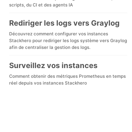
ChatWoot
scripts, du CI et des agents IA
ClickHouse
Rediriger les logs vers Graylog
Découvrez comment configurer vos instances
Code-Hero
Stackhero pour rediriger les logs système vers Graylog
afin de centraliser la gestion des logs.
Directus
Surveillez vos instances
Docker
Comment obtenir des métriques Prometheus en temps
réel depuis vos instances Stackhero
Elasticsearch
GitLab
GitLab Runner