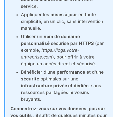
ChatWoot
service.
Appliquer les
mises à jour
en toute
ClickHouse
simplicité, en un clic, sans intervention
manuelle.
Code-Hero
Utiliser un
nom de domaine
personnalisé
sécurisé par
HTTPS
(par
Directus
exemple,
https://logs.votre-
entreprise.com
), pour offrir à votre
équipe un accès direct et sécurisé.
Docker
Bénéficier d'une
performance
et d'une
sécurité
optimales sur une
Elasticsearch
infrastructure privée et dédiée
, sans
ressources partagées ni voisins
GitLab
bruyants.
Concentrez-vous sur vos données, pas sur
GitLab Runner
vos outils
: il suffit de quelques minutes pour