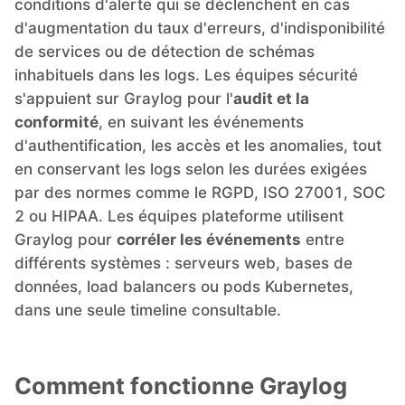
conditions d'alerte qui se déclenchent en cas
RethinkDB
d'augmentation du taux d'erreurs, d'indisponibilité
de services ou de détection de schémas
inhabituels dans les logs. Les équipes sécurité
Ruby
s'appuient sur Graylog pour l'
audit et la
conformité
, en suivant les événements
TimescaleDB
d'authentification, les accès et les anomalies, tout
en conservant les logs selon les durées exigées
par des normes comme le RGPD, ISO 27001, SOC
Valkey
2 ou HIPAA. Les équipes plateforme utilisent
Graylog pour
corréler les événements
entre
Wazuh
différents systèmes : serveurs web, bases de
données, load balancers ou pods Kubernetes,
dans une seule timeline consultable.
Comment fonctionne Graylog