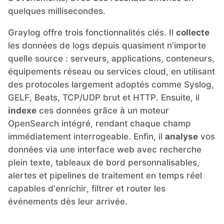
quelques millisecondes.
MariaDB
Graylog offre trois fonctionnalités clés. Il
collecte
les données de logs depuis quasiment n'importe
Matomo
quelle source : serveurs, applications, conteneurs,
équipements réseau ou services cloud, en utilisant
des protocoles largement adoptés comme Syslog,
Mattermost
GELF, Beats, TCP/UDP brut et HTTP. Ensuite, il
indexe
ces données grâce à un moteur
Meilisearch
OpenSearch intégré, rendant chaque champ
immédiatement interrogeable. Enfin, il
analyse
vos
données via une interface web avec recherche
Memcached
plein texte, tableaux de bord personnalisables,
alertes et pipelines de traitement en temps réel
Mercure-Hub
capables d'enrichir, filtrer et router les
événements dès leur arrivée.
MinIO