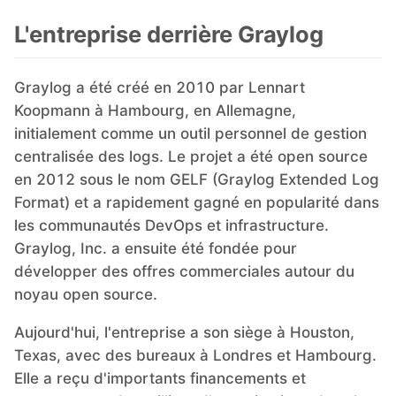
L'entreprise derrière Graylog
Mosquitto
Graylog a été créé en 2010 par Lennart
MySQL
Koopmann à Hambourg, en Allemagne,
initialement comme un outil personnel de gestion
Nextcloud
centralisée des logs. Le projet a été open source
en 2012 sous le nom GELF (Graylog Extended Log
Format) et a rapidement gagné en popularité dans
NocoDB
les communautés DevOps et infrastructure.
Graylog, Inc. a ensuite été fondée pour
Node-RED
développer des offres commerciales autour du
noyau open source.
Node.js
Aujourd'hui, l'entreprise a son siège à Houston,
Texas, avec des bureaux à Londres et Hambourg.
OpenSearch
Elle a reçu d'importants financements et