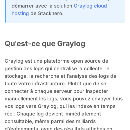
démarrer avec la solution
Graylog cloud
hosting
de Stackhero.
Grafana
Graylog
Qu'est-ce que Graylog
InfluxDB
Graylog est une plateforme open source de
gestion des logs qui centralise la collecte, le
Kafka
stockage, la recherche et l'analyse des logs de
toute votre infrastructure. Plutôt que de se
Keycloak
connecter à chaque serveur pour inspecter
manuellement les logs, vous pouvez envoyer tous
vos logs vers Graylog, qui les indexe en temps
Kubernetes Control Plane
réel. Chaque log devient immédiatement
consultable, même parmi des milliards
Kubernetes Node
d'événements, avec des résultats affichés en