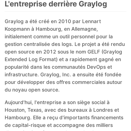
L'entreprise derrière Graylog
Mosquitto
Graylog a été créé en 2010 par Lennart
Koopmann à Hambourg, en Allemagne,
MySQL
initialement comme un outil personnel pour la
gestion centralisée des logs. Le projet a été rendu
Nextcloud
open source en 2012 sous le nom GELF (Graylog
Extended Log Format) et a rapidement gagné en
popularité dans les communautés DevOps et
NocoDB
infrastructure. Graylog, Inc. a ensuite été fondée
pour développer des offres commerciales autour
Node-RED
du noyau open source.
Aujourd'hui, l'entreprise a son siège social à
Node.js
Houston, Texas, avec des bureaux à Londres et
Hambourg. Elle a reçu d'importants financements
OpenSearch
de capital-risque et accompagne des milliers