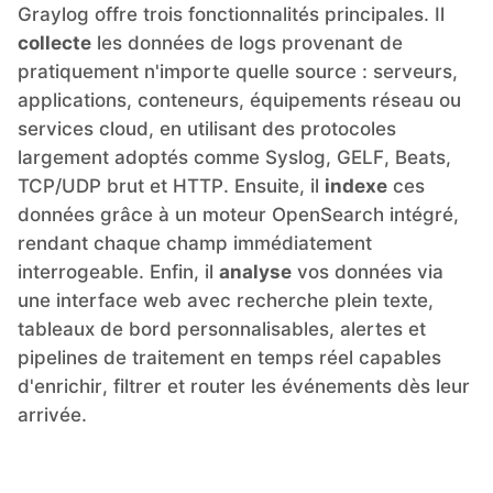
Graylog offre trois fonctionnalités principales. Il
collecte
les données de logs provenant de
MariaDB
pratiquement n'importe quelle source : serveurs,
applications, conteneurs, équipements réseau ou
Matomo
services cloud, en utilisant des protocoles
largement adoptés comme Syslog, GELF, Beats,
TCP/UDP brut et HTTP. Ensuite, il
indexe
ces
Mattermost
données grâce à un moteur OpenSearch intégré,
rendant chaque champ immédiatement
Meilisearch
interrogeable. Enfin, il
analyse
vos données via
une interface web avec recherche plein texte,
tableaux de bord personnalisables, alertes et
Memcached
pipelines de traitement en temps réel capables
d'enrichir, filtrer et router les événements dès leur
Mercure-Hub
arrivée.
MinIO