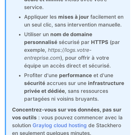
ChatWoot
service.
Appliquer les
mises à jour
facilement en
ClickHouse
un seul clic, sans intervention manuelle.
Utiliser un
nom de domaine
Code-Hero
personnalisé
sécurisé par
HTTPS
(par
exemple,
https://logs.votre-
Directus
entreprise.com
), pour offrir à votre
équipe un accès direct et sécurisé.
Profiter d'une
performance
et d'une
Docker
sécurité
accrues sur une
infrastructure
privée et dédiée
, sans ressources
Elasticsearch
partagées ni voisins bruyants.
Concentrez-vous sur vos données, pas sur
GitLab
vos outils
: vous pouvez commencer avec la
solution
Graylog cloud hosting
de Stackhero
GitLab Runner
en seulement quelques minutes.