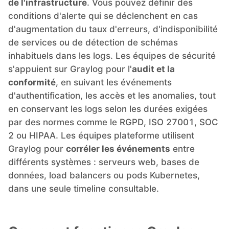
de l'infrastructure
. Vous pouvez définir des
RethinkDB
conditions d'alerte qui se déclenchent en cas
d'augmentation du taux d'erreurs, d'indisponibilité
de services ou de détection de schémas
Ruby
inhabituels dans les logs. Les équipes de sécurité
s'appuient sur Graylog pour l'
audit et la
TimescaleDB
conformité
, en suivant les événements
d'authentification, les accès et les anomalies, tout
en conservant les logs selon les durées exigées
Valkey
par des normes comme le RGPD, ISO 27001, SOC
2 ou HIPAA. Les équipes plateforme utilisent
Wazuh
Graylog pour
corréler les événements
entre
différents systèmes : serveurs web, bases de
données, load balancers ou pods Kubernetes,
dans une seule timeline consultable.