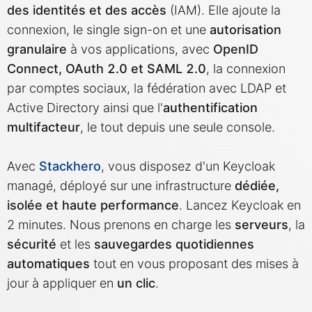
des identités et des accès
(IAM). Elle ajoute la
connexion, le single sign-on et une
autorisation
MariaDB
granulaire
à vos applications, avec
OpenID
Connect, OAuth 2.0 et SAML 2.0
, la connexion
Matomo
par comptes sociaux, la fédération avec LDAP et
Active Directory ainsi que l'
authentification
Mattermost
multifacteur
, le tout depuis une seule console.
Meilisearch
Avec
Stackhero
, vous disposez d'un Keycloak
managé, déployé sur une infrastructure
dédiée,
isolée et haute performance
. Lancez Keycloak en
Memcached
2 minutes. Nous prenons en charge les
serveurs
, la
sécurité
et les
sauvegardes quotidiennes
Mercure-Hub
automatiques
tout en vous proposant des mises à
jour à appliquer en
un clic
.
MinIO