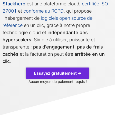
Stackhero
est une plateforme cloud,
certifiée ISO
Mosquitto
27001
et
conforme au RGPD
, qui propose
l'hébergement de
logiciels open source de
référence
en un clic, grâce à notre propre
MySQL
technologie cloud et
indépendante des
hyperscalers
. Simple à utiliser, puissante et
Nextcloud
transparente :
pas d'engagement
,
pas de frais
cachés
et la facturation peut être
arrêtée en un
NocoDB
clic
.
Essayez gratuitement ➔
Node-RED
Aucun moyen de paiement requis !
Node.js
OpenSearch