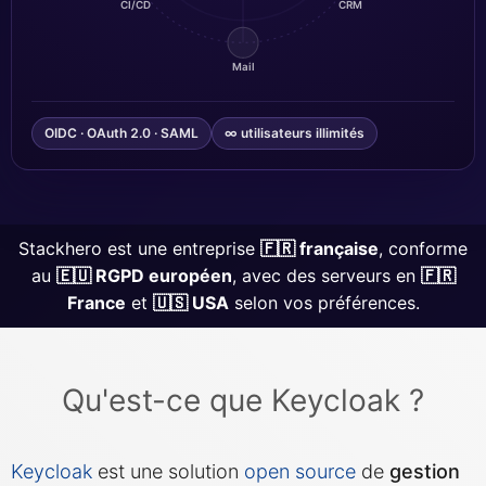
CI/CD
CRM
Grafana
Mail
Graylog
OIDC · OAuth 2.0 · SAML
∞ utilisateurs illimités
InfluxDB
Stackhero est une entreprise
🇫🇷 française
, conforme
Kafka
au
🇪🇺 RGPD européen
, avec des serveurs en
🇫🇷
France
et
🇺🇸 USA
selon vos préférences.
Keycloak
Qu'est-ce que Keycloak ?
Kubernetes Control Plane
Kubernetes Node
Keycloak
est une solution
open source
de
gestion