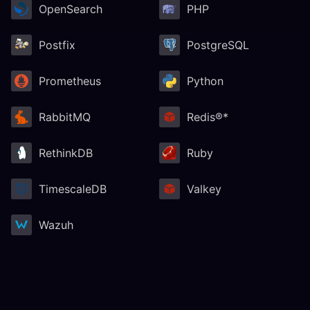
OpenSearch
PHP
Postfix
PostgreSQL
Prometheus
Python
RabbitMQ
Redis®*
RethinkDB
Ruby
TimescaleDB
Valkey
Wazuh