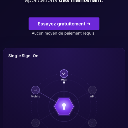
applications
dès maintenant
.
ChatWoot
ClickHouse
Essayez gratuitement ➔
Aucun moyen de paiement requis !
Code-Hero
Directus
Single Sign-On
Docker
Web
Elasticsearch
Mobile
API
GitLab
GitLab Runner