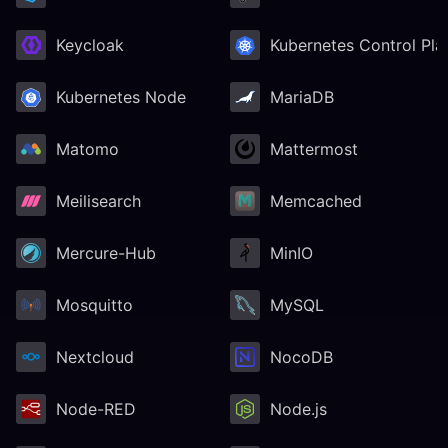
Keycloak
Kubernetes Control Pla
Kubernetes Node
MariaDB
Matomo
Mattermost
Meilisearch
Memcached
Mercure-Hub
MinIO
Mosquitto
MySQL
Nextcloud
NocoDB
Node-RED
Node.js