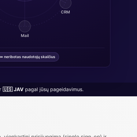
CRM
B
Mail
∞ neribotas naudotojų skaičius
r
🇺🇸 JAV
pagal jūsų pageidavimus.
 vienkartinį prisijungimą (single sign-on) ir