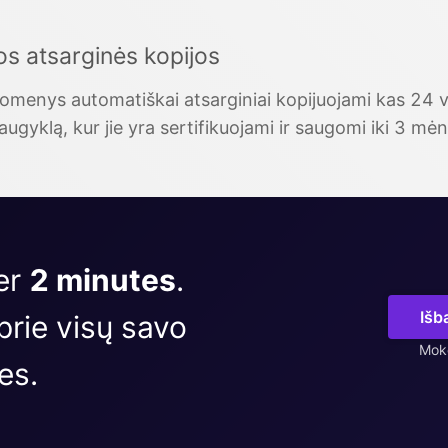
s atsarginės kopijos
omenys automatiškai atsarginiai kopijuojami kas 24 v
ugyklą, kur jie yra sertifikuojami ir saugomi iki 3 mėn
er
2 minutes
.
Išb
prie visų savo
Mokė
es.