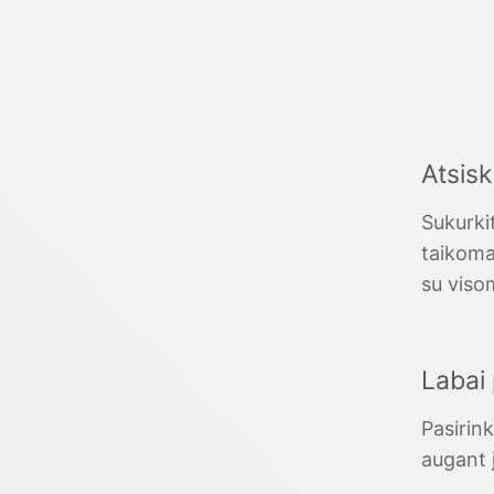
Atsis
Sukurkit
taikoma
su viso
Labai
Pasirink
augant j