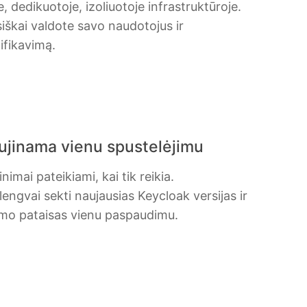
e, dedikuotoje, izoliuotoje infrastruktūroje.
siškai valdote savo naudotojus ir
ifikavimą.
ujinama vienu spustelėjimu
nimai pateikiami, kai tik reikia.
 lengvai sekti naujausias Keycloak versijas ir
mo pataisas vienu paspaudimu.