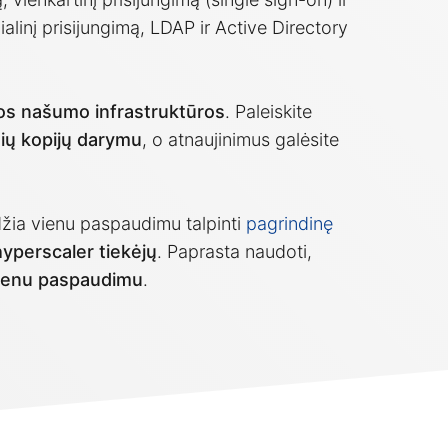
ialinį prisijungimą, LDAP ir Active Directory
tos našumo infrastruktūros
. Paleiskite
nių kopijų darymu
, o atnaujinimus galėsite
eidžia vienu paspaudimu talpinti
pagrindinę
yperscaler tiekėjų
. Paprasta naudoti,
vienu paspaudimu
.