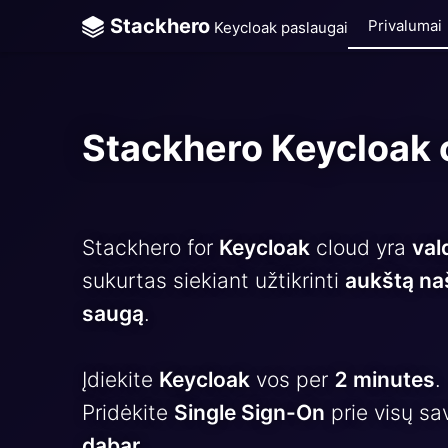
Stackhero
Privalumai
Keycloak paslaugai
ChatWoot
ClickHous
Stackhero Keycloak 
Code-Her
Directus
Docker
Stackhero for
Keycloak
cloud yra
val
sukurtas siekiant užtikrinti
aukštą n
Elasticsea
saugą
.
GitLab
GitLab Ru
Įdiekite
Keycloak
vos per
2 minutes
.
Pridėkite
Single Sign-On
prie visų s
Grafana
dabar
.