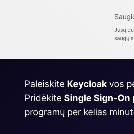
Saugio
Jūsų du
saugų sa
Paleiskite
Keycloak
vos p
Pridėkite
Single Sign-On
programų per kelias minut