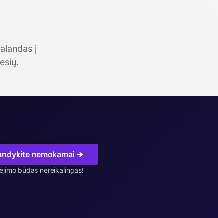
alandas į
esių.
andykite nemokamai ➔
jimo būdas nereikalingas!