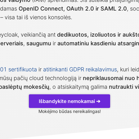
dodamas
OpenID Connect, OAuth 2.0 ir SAML 2.0
, soc
– visa tai iš vienos konsolės.
ycloak, veikiančią ant
dedikuotos, izoliuotos ir aukš
erveriais
,
saugumu
ir
automatiniu kasdieniu atsargi
1 sertifikuota
ir
atitinkanti GDPR reikalavimus
, kuri l
mūsų pačių cloud technologiją ir
nepriklausomai nuo h
 paslėptų mokesčių
, o atsiskaitymą galima
nutraukti 
Išbandykite nemokamai ➔
Mokėjimo būdas nereikalingas!