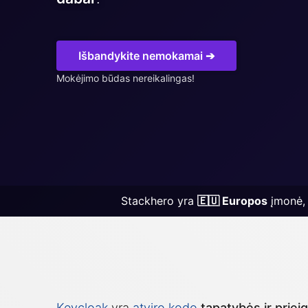
Graylog
InfluxDB
Išbandykite nemokamai ➔
Kafka
Mokėjimo būdas nereikalingas!
Keycloak
Kubernetes
Stackhero yra
🇪🇺 Europos
įmonė, 
Keycloak
yra
atviro kodo
tapatybės ir prie