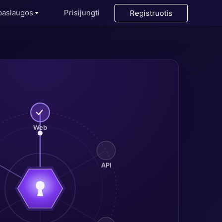
paslaugos
Prisijungti
Registruotis
h
Web
API