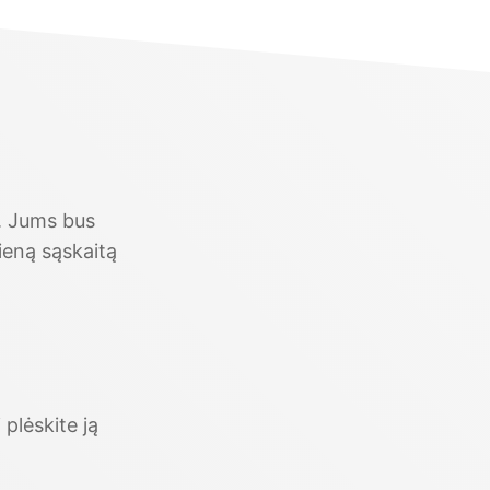
e. Jums bus
ieną sąskaitą
 plėskite ją