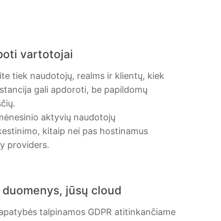
oti vartotojai
ite tiek naudotojų, realms ir klientų, kiek
nstancija gali apdoroti, be papildomų
čių.
ėnesinio aktyvių naudotojų
stinimo, kitaip nei pas hostinamus
ty providers.
 duomenys, jūsų cloud
tapatybės talpinamos GDPR atitinkančiame