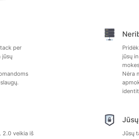
Nerib
stack per
Pridėk
 jūsų
jūsų i
mokes
te komandoms
Nėra m
aslaugų.
apmoke
identi
Jūsų
2.0 veikia iš
Jūsų 