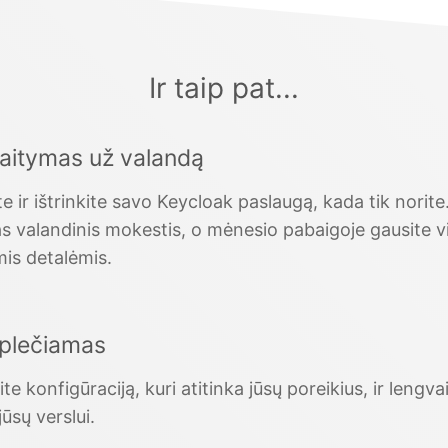
Ir taip pat...
kaitymas už valandą
e ir ištrinkite savo Keycloak paslaugą, kada tik norit
s valandinis mokestis, o mėnesio pabaigoje gausite v
mis detalėmis.
 plečiamas
ite konfigūraciją, kuri atitinka jūsų poreikius, ir lengvai
ūsų verslui.