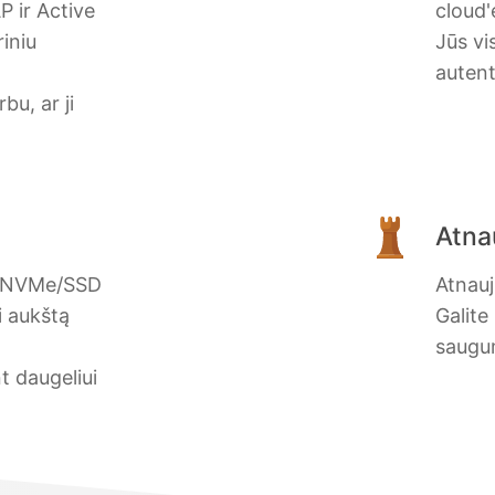
P ir Active
cloud'
iniu
Jūs vi
autent
bu, ar ji
Atna
ir NVMe/SSD
Atnauji
i aukštą
Galite
saugu
t daugeliui