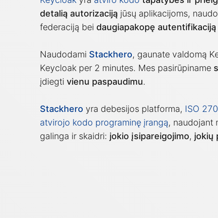
detalią autorizaciją
jūsų aplikacijoms, nau
federaciją bei
daugiapakopę autentifikaciją
Naudodami
Stackhero
, gaunate valdomą Ke
Keycloak per 2 minutes. Mes pasirūpiname
s
įdiegti
vienu paspaudimu
.
Stackhero
yra debesijos platforma,
ISO 2700
atvirojo kodo programinę įrangą
, naudojant 
galinga ir skaidri:
jokio įsipareigojimo
,
jokių