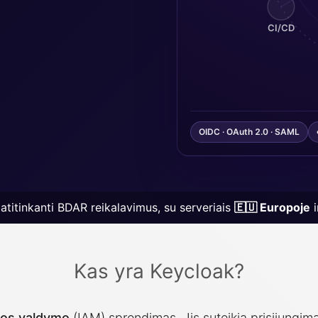
MySQL
Ruby
CI/CD
Nextcloud
TimescaleD
NocoDB
Valkey
Node-RED
Wazuh
 Control Plane
Node.js
OIDC · OAuth 2.0 · SAML
atitinkanti BDAR reikalavimus, su serveriais
🇪🇺 Europoje
i
Kas yra Keycloak?
igos valdymo
(IAM) sprendimas. Jis suteikia prisijungimą,