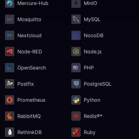
Mercure-Hub
MinIO
Mosquitto
MySQL
Nextcloud
NocoDB
Node-RED
Node.js
OpenSearch
PHP
Postfix
PostgreSQL
Prometheus
Python
RabbitMQ
Redis®*
RethinkDB
Ruby