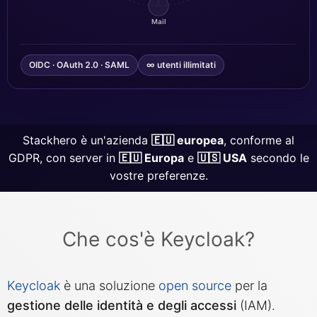
Mail
Grafana
OIDC · OAuth 2.0 · SAML
∞ utenti illimitati
Graylog
InfluxDB
Stackhero è un'azienda
🇪🇺 europea
, conforme al
GDPR, con server in
🇪🇺 Europa
e
🇺🇸 USA
secondo le
Kafka
vostre preferenze.
Keycloak
Che cos'è Keycloak?
Kubernetes Control Plane
Keycloak
è una soluzione
open source
per la
gestione delle identità e degli accessi
(IAM).
Kubernetes Node