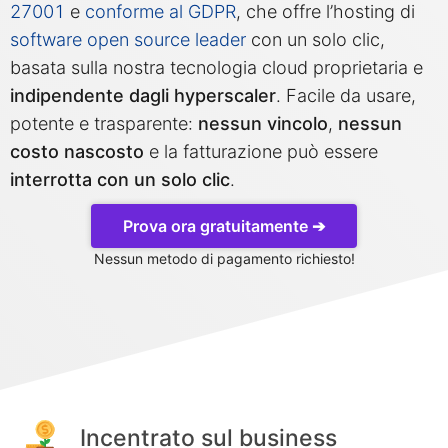
27001
e
conforme al GDPR
, che offre l’hosting di
software open source leader
con un solo clic,
Mosquitto
basata sulla nostra tecnologia cloud proprietaria e
indipendente dagli hyperscaler
. Facile da usare,
MySQL
potente e trasparente:
nessun vincolo
,
nessun
costo nascosto
e la fatturazione può essere
Nextcloud
interrotta con un solo clic
.
Prova ora gratuitamente ➔
NocoDB
Nessun metodo di pagamento richiesto!
Node-RED
Node.js
OpenSearch
Incentrato sul business