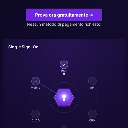
ChatWoot
Prova ora gratuitamente ➔
ClickHouse
Nessun metodo di pagamento richiesto!
Code-Hero
Single Sign-On
Directus
Docker
Web
Mobile
API
Elasticsearch
GitLab
CI/CD
CRM
GitLab Runner