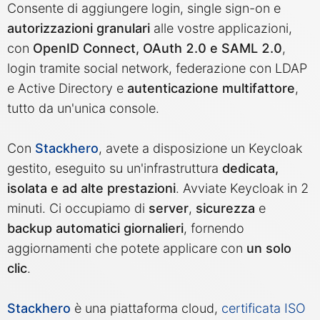
Consente di aggiungere login, single sign-on e
autorizzazioni granulari
alle vostre applicazioni,
MariaDB
con
OpenID Connect, OAuth 2.0 e SAML 2.0
,
login tramite social network, federazione con LDAP
Matomo
e Active Directory e
autenticazione multifattore
,
tutto da un'unica console.
Mattermost
Con
Stackhero
, avete a disposizione un Keycloak
gestito, eseguito su un'infrastruttura
dedicata,
Meilisearch
isolata e ad alte prestazioni
. Avviate Keycloak in 2
minuti. Ci occupiamo di
server
,
sicurezza
e
Memcached
backup automatici giornalieri
, fornendo
aggiornamenti che potete applicare con
un solo
Mercure-Hub
clic
.
MinIO
Stackhero
è una piattaforma cloud,
certificata ISO