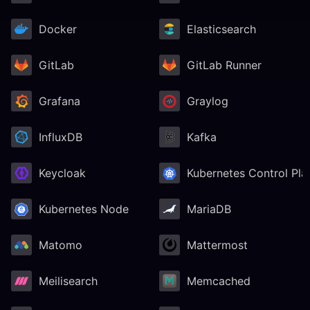
Docker
Elasticsearch
GitLab
GitLab Runner
Grafana
Graylog
InfluxDB
Kafka
Keycloak
Kubernetes Control Pla
Kubernetes Node
MariaDB
Matomo
Mattermost
Meilisearch
Memcached