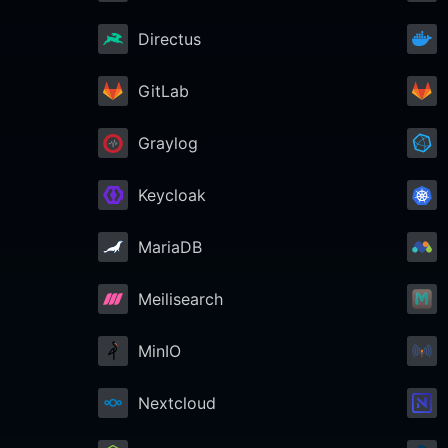
Directus
GitLab
Graylog
Keycloak
MariaDB
Meilisearch
MinIO
Nextcloud