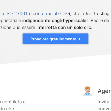
cata ISO 27001
e
conforme al GDPR
, che offre l’hosting
oprietaria e
indipendente dagli hyperscaler
. Facile da
razione può essere
interrotta con un solo clic
.
Prova ora gratuitamente ➔
Agent
o completa e
Invita
ndo che
conver