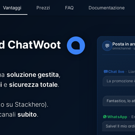
Vantaggi
Prezzi
FAQ
Documentazione
oot
Kubernetes Node
OpenSe
House
MariaDB
PHP
oud ChatWoot
Posta in ar
💬
Hero
Matomo
Postfix
omnichannel · u
us
Mattermost
Postgr
Chat live
Lia
r
Meilisearch
Promet
na
soluzione gestita
,
La promozione è
i
e
sicurezza totale
.
csearch
Memcached
Python
b
Mercure-Hub
Rabbit
Fantastico, lo a
o su Stackhero).
b Runner
MinIO
Redis®
 canali
subito
.
WhatsApp
E
na
Mosquitto
Rethin
Salve! Il mio or