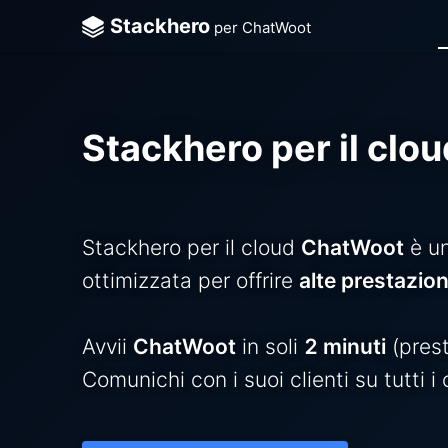
Stackhero
per ChatWoot
ChatW
Click
Stackhero per il cl
Code-
Direct
Docke
Stackhero per il cloud
ChatWoot
è u
ottimizzata per offrire
alte prestazion
Elasti
GitLa
Avvii
ChatWoot
in soli
2 minuti
(prest
GitLa
Comunichi con i suoi clienti su tutti i
Grafa