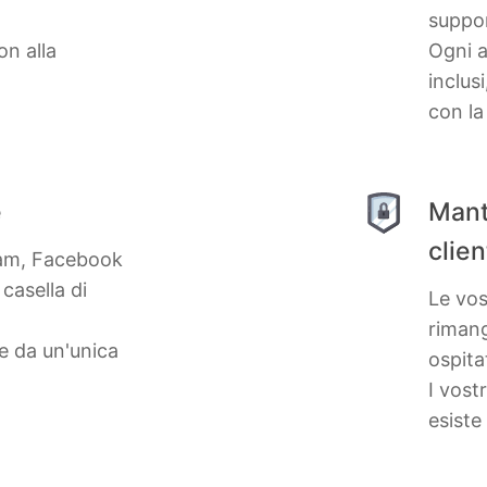
suppor
on alla
Ogni 
inclus
con la
e
Mante
clien
ram, Facebook
casella di
Le vos
riman
te da un'unica
ospita
I vost
esiste