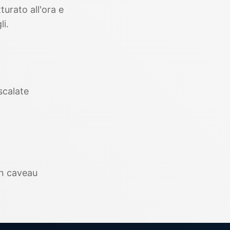
turato all'ora e
li.
scalate
un caveau