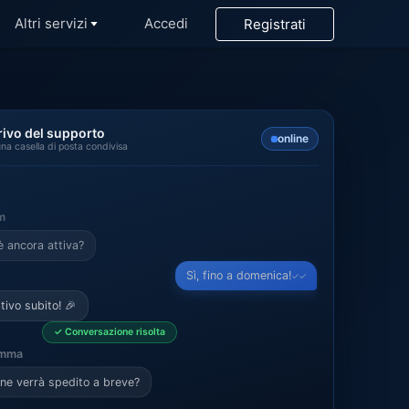
Altri servizi
Accedi
Registrati
arch
rivo del supporto
online
na casella di posta condivisa
eSQL
m
heus
 ancora attiva?
Sì, fino a domenica!
✓✓
MQ
ttivo subito! 🎉
✓
Conversazione risolta
*
mma
kDB
dine verrà spedito a breve?