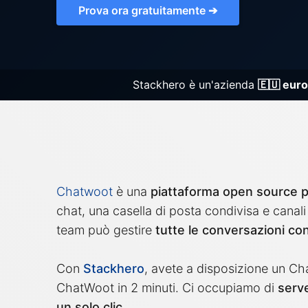
Grayl
Prova ora gratuitamente ➔
Influx
Kafka
Stackhero è un'azienda
🇪🇺 eur
Keycl
Kubern
Chatwoot
è una
piattaforma open source pe
chat, una casella di posta condivisa e cana
team può gestire
tutte le conversazioni con 
Con
Stackhero
, avete a disposizione un Ch
ChatWoot in 2 minuti. Ci occupiamo di
serv
un solo clic
.