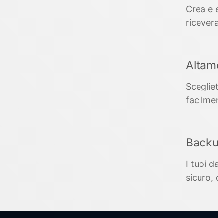
Crea e e
ricevera
Altame
Sceglie
facilme
Backu
I tuoi 
sicuro, 