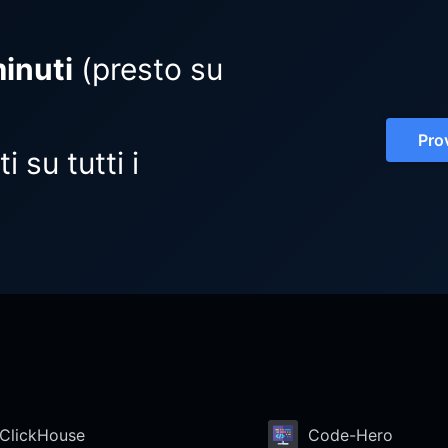
inuti
(presto su
Pro
 su tutti i
ClickHouse
Code-Hero