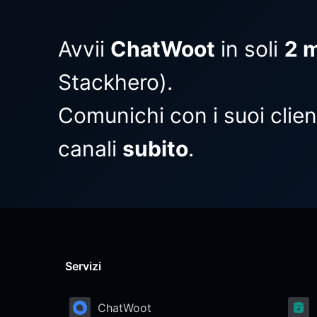
Avvii
ChatWoot
in soli
2 m
Stackhero).
Comunichi con i suoi clienti
canali
subito
.
Servizi
ChatWoot