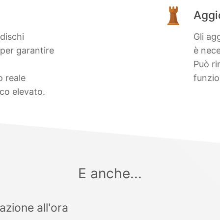
Aggi
dischi
Gli ag
er garantire
è nece
Può ri
o reale
funzio
co elevato.
E anche...
azione all'ora