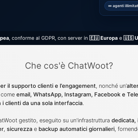
og
MySQL
Ruby
∞ agenti illimitat
DB
Nextcloud
Timesc
NocoDB
Valkey
opea
, conforme al GDPR, con server in
🇪🇺 Europa
e
🇺🇸 
oak
Node-RED
Wazuh
etes Control Plane
Node.js
Che cos'è ChatWoot?
r il supporto clienti e l’engagement
, nonché un’
alte
li come
email, WhatsApp, Instagram, Facebook e Tel
i clienti da una sola interfaccia
.
atWoot gestito, eseguito su un'infrastruttura
dedicata, 
er
,
sicurezza
e
backup automatici giornalieri
, fornen