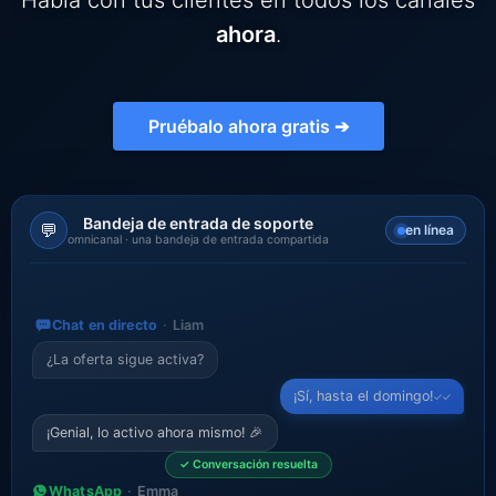
Habla con tus clientes en todos los canales
ChatWoot
ahora
.
ClickHouse
Pruébalo ahora gratis ➔
Code-Hero
Directus
Bandeja de entrada de soporte
💬
en línea
omnicanal · una bandeja de entrada compartida
Docker
Chat en directo
Liam
Elasticsearch
¿La oferta sigue activa?
¡Sí, hasta el domingo!
✓✓
GitLab
¡Genial, lo activo ahora mismo! 🎉
✓
Conversación resuelta
GitLab Runner
WhatsApp
Emma