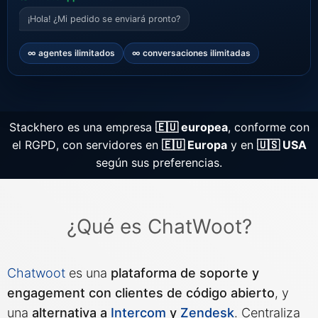
¡Hola! ¿Mi pedido se enviará pronto?
Grafana
∞ agentes ilimitados
∞ conversaciones ilimitadas
Graylog
Stackhero es una empresa
🇪🇺 europea
, conforme con
InfluxDB
el RGPD, con servidores en
🇪🇺 Europa
y en
🇺🇸 USA
según sus preferencias.
Kafka
Keycloak
¿Qué es ChatWoot?
Kubernetes Control Plane
Chatwoot
es una
plataforma de soporte y
engagement con clientes de código abierto
, y
Kubernetes Node
una
alternativa a
Intercom
y
Zendesk
. Centraliza