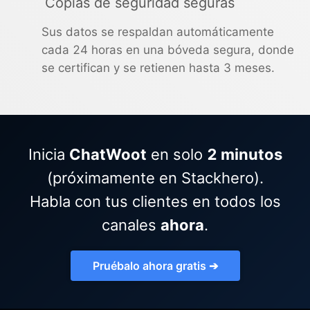
Copias de seguridad seguras
Sus datos se respaldan automáticamente
cada 24 horas en una bóveda segura, donde
se certifican y se retienen hasta 3 meses.
Inicia
ChatWoot
en solo
2 minutos
(próximamente en Stackhero).
Habla con tus clientes en todos los
canales
ahora
.
Pruébalo ahora gratis ➔