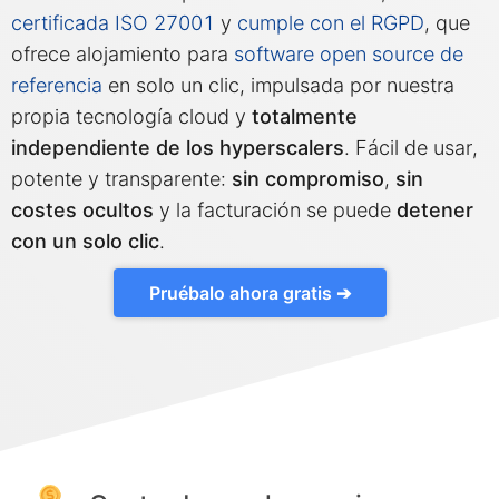
certificada ISO 27001
y
cumple con el RGPD
, que
Mosquitto
ofrece alojamiento para
software open source de
referencia
en solo un clic, impulsada por nuestra
propia tecnología cloud y
totalmente
MySQL
independiente de los hyperscalers
. Fácil de usar,
potente y transparente:
sin compromiso
,
sin
Nextcloud
costes ocultos
y la facturación se puede
detener
con un solo clic
.
NocoDB
Pruébalo ahora gratis ➔
Node-RED
Node.js
OpenSearch