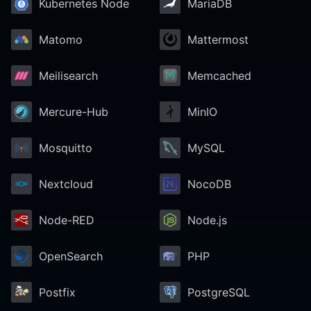
Kubernetes Node
MariaDB
Matomo
Mattermost
Meilisearch
Memcached
Mercure-Hub
MinIO
Mosquitto
MySQL
Nextcloud
NocoDB
Node-RED
Node.js
OpenSearch
PHP
Postfix
PostgreSQL