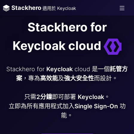
Stackhero
適用於 Keycloak
Stackhero for
Keycloak cloud
Stackhero for
Keycloak
cloud 是一個
託管方
案
，專為
高效能
及
強大安全性
而設計。
只需
2分鐘
即可部署
Keycloak
。
立即為所有應用程式加入
Single Sign-On
功
能。