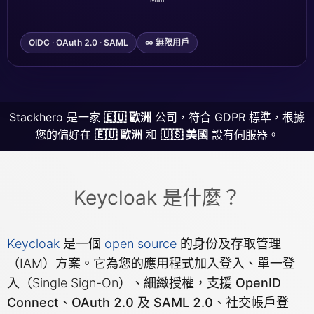
Grafana
OIDC · OAuth 2.0 · SAML
∞ 無限用戶
Graylog
Stackhero 是一家
🇪🇺 歐洲
公司，符合 GDPR 標準，根據
InfluxDB
您的偏好在
🇪🇺 歐洲
和
🇺🇸 美國
設有伺服器。
Kafka
Keycloak 是什麼？
Keycloak
Keycloak
是一個
open source
的
身份及存取管理
Kubernetes Control Plane
（IAM）方案。它為您的應用程式加入登入、單一登
入（Single Sign-On）、
細緻授權
，支援
OpenID
Connect、OAuth 2.0 及 SAML 2.0
、社交帳戶登
Kubernetes Node