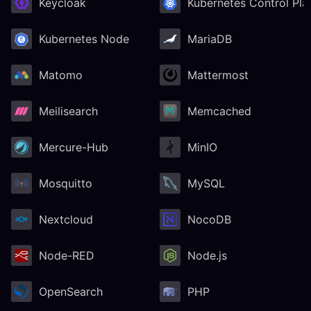
Keycloak
Kubernetes Control Pla
Kubernetes Node
MariaDB
Matomo
Mattermost
Meilisearch
Memcached
Mercure-Hub
MinIO
Mosquitto
MySQL
Nextcloud
NocoDB
Node-RED
Node.js
OpenSearch
PHP