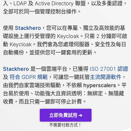
入、LDAP 及 Active Directory 聯盟，以及
多重認證
，
全部可於同一個管理控制台操作。
MariaDB
使用
Stackhero
，您可以在
專屬、獨立及高效能的基
Matomo
礎設施
上運行受管理的 Keycloak。只需 2 分鐘即可啟
動 Keycloak。我們會為您處理
伺服器
、
安全性
及
每日
Mattermost
自動備份
，並提供您可
一鍵
套用的更新。
Stackhero
是一個雲端平台，已獲得
ISO 27001 認證
Meilisearch
及
符合 GDPR 規範
，可讓您一鍵託管
主流開源軟件
，
由我們自家雲端技術驅動，
不依賴 hyperscalers
。平
Memcached
台易於使用、功能強大且資訊透明：
無綁定
、
無隱藏
收費
，而且只需一鍵即可
停止計費
。
Mercure-Hub
立即免費試用 ➔
MinIO
不需要付款方式！