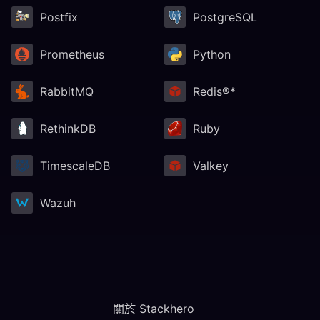
Postfix
PostgreSQL
Prometheus
Python
RabbitMQ
Redis®*
RethinkDB
Ruby
TimescaleDB
Valkey
Wazuh
關於 Stackhero