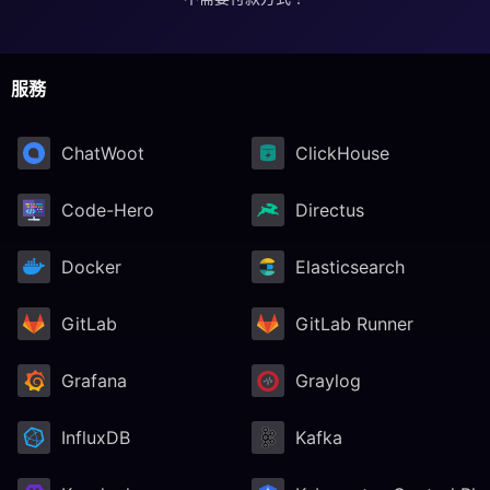
服務
ChatWoot
ClickHouse
Code-Hero
Directus
Docker
Elasticsearch
GitLab
GitLab Runner
Grafana
Graylog
InfluxDB
Kafka