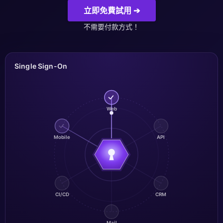
ChatWoot
立即免費試用 ➔
不需要付款方式！
ClickHouse
Code-Hero
Single Sign-On
Directus
Web
Docker
Mobile
API
Elasticsearch
GitLab
CI/CD
CRM
GitLab Runner
Mail