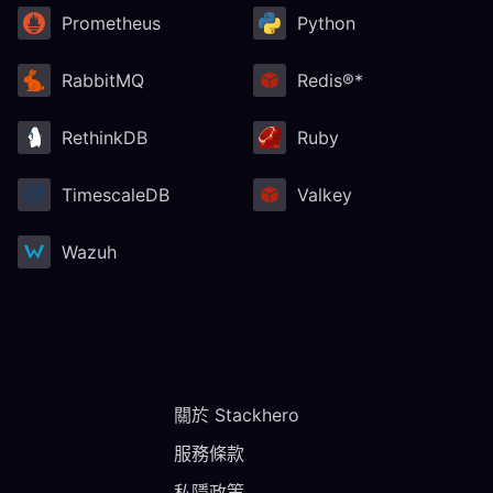
Prometheus
Python
RabbitMQ
Redis®*
RethinkDB
Ruby
TimescaleDB
Valkey
Wazuh
關於 Stackhero
服務條款
私隱政策