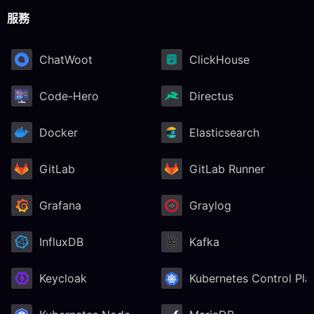
服務
ChatWoot
ClickHouse
Code-Hero
Directus
Docker
Elasticsearch
GitLab
GitLab Runner
Grafana
Graylog
InfluxDB
Kafka
Keycloak
Kubernetes Control Pla