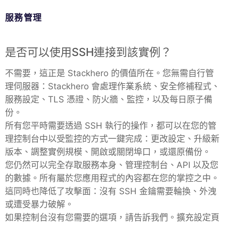
服務管理
MariaDB
是否可以使用SSH連接到該實例？
Matomo
不需要，這正是 Stackhero 的價值所在。您無需自行管
理伺服器：Stackhero 會處理作業系統、安全修補程式、
Mattermost
服務設定、TLS 憑證、防火牆、監控，以及每日原子備
份。
Meilisearch
所有您平時需要透過 SSH 執行的操作，都可以在您的管
理控制台中以受監控的方式一鍵完成：更改設定、升級新
Memcached
版本、調整實例規模、開啟或關閉埠口，或還原備份。
您仍然可以完全存取服務本身、管理控制台、API 以及您
的數據。所有屬於您應用程式的內容都在您的掌控之中。
Mercure-Hub
這同時也降低了攻擊面：沒有 SSH 金鑰需要輪換、外洩
或遭受暴力破解。
MinIO
如果控制台沒有您需要的選項，請告訴我們。擴充設定頁