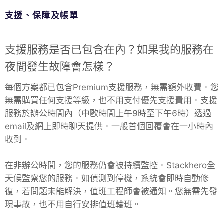
支援、保障及帳單
PHP
支援服務是否已包含在內？如果我的服務在
Postfix
夜間發生故障會怎樣？
PostgreSQL
每個方案都已包含Premium支援服務，無需額外收費。您
無需購買任何支援等級，也不用支付優先支援費用。支援
Prometheus
服務於辦公時間內（中歐時間上午9時至下午6時）透過
email及網上即時聊天提供。一般首個回覆會在一小時內
收到。
Python
在非辦公時間，您的服務仍會被持續監控。Stackhero全
RabbitMQ
天候監察您的服務。如偵測到停機，系統會即時自動修
復，若問題未能解決，值班工程師會被通知。您無需先發
現事故，也不用自行安排值班輪班。
Redis®*