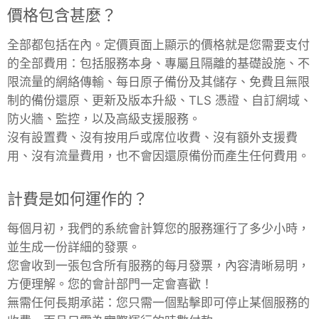
價格包含甚麼？
RethinkDB
全部都包括在內。定價頁面上顯示的價格就是您需要支付
的全部費用：包括服務本身、專屬且隔離的基礎設施、不
Ruby
限流量的網絡傳輸、每日原子備份及其儲存、免費且無限
制的備份還原、更新及版本升級、TLS 憑證、自訂網域、
TimescaleDB
防火牆、監控，以及高級支援服務。
沒有設置費、沒有按用戶或席位收費、沒有額外支援費
Valkey
用、沒有流量費用，也不會因還原備份而產生任何費用。
計費是如何運作的？
Wazuh
每個月初，我們的系統會計算您的服務運行了多少小時，
並生成一份詳細的發票。
您會收到一張包含所有服務的每月發票，內容清晰易明，
方便理解。您的會計部門一定會喜歡！
無需任何長期承諾：您只需一個點擊即可停止某個服務的