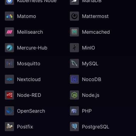
Kubernetes Node
MariaDB
Matomo
Mattermost
Meilisearch
Memcached
Mercure-Hub
MinIO
Mosquitto
MySQL
Nextcloud
NocoDB
Node-RED
Node.js
OpenSearch
PHP
Postfix
PostgreSQL