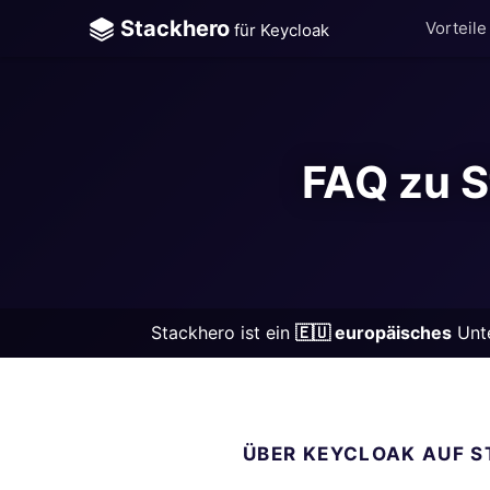
Stackhero
Vorteile
für Keycloak
ChatWoot
ClickHouse
FAQ zu S
Code-Hero
Directus
Docker
Elasticsearch
Stackhero ist ein
🇪🇺 europäisches
Unte
GitLab
GitLab Runne
ÜBER KEYCLOAK AUF 
Grafana