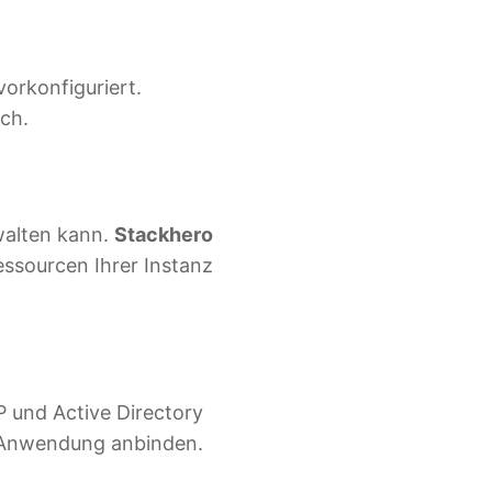
vorkonfiguriert.
ich.
rwalten kann.
Stackhero
Ressourcen Ihrer Instanz
 und Active Directory
e Anwendung anbinden.