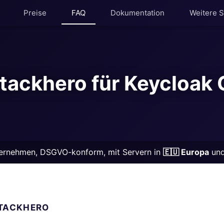
Preise
FAQ
Dokumentation
Weitere S
Kubernetes Node
OpenSearch
MariaDB
PHP
tackhero für Keycloak 
Matomo
Postfix
Mattermost
PostgreSQL
Meilisearch
Prometheus
Memcached
Python
rnehmen, DSGVO-konform, mit Servern in
🇪🇺 Europa
un
Mercure-Hub
RabbitMQ
r
MinIO
Redis®*
STACKHERO
Mosquitto
RethinkDB