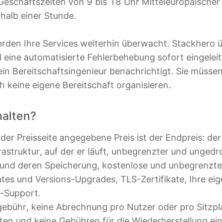
schäftszeiten von 9 bis 18 Uhr Mitteleuropäischer Z
rhalb einer Stunde.
erden Ihre Services weiterhin überwacht. Stackhero 
d eine automatisierte Fehlerbehebung sofort eingeleit
ein Bereitschaftsingenieur benachrichtigt. Sie müssen 
 keine eigene Bereitschaft organisieren.
halten?
f der Preisseite angegebene Preis ist der Endpreis: der
nfrastruktur, auf der er läuft, unbegrenzter und unged
 und deren Speicherung, kostenlose und unbegrenzt
es und Versions-Upgrades, TLS-Zertifikate, Ihre eig
-Support.
sgebühr, keine Abrechnung pro Nutzer oder pro Sitzpl
sten und keine Gebühren für die Wiederherstellung ei