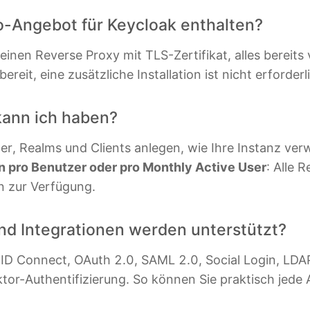
MySQL
Ruby
o-Angebot für Keycloak enthalten?
Nextcloud
TimescaleDB
einen Reverse Proxy mit TLS-Zertifikat, alles bereits 
NocoDB
Valkey
ereit, eine zusätzliche Installation ist nicht erforderl
Node-RED
Wazuh
kann ich haben?
ontrol Plane
Node.js
er, Realms und Clients anlegen, wie Ihre Instanz ve
 pro Benutzer oder pro Monthly Active User
: Alle 
n zur Verfügung.
nd Integrationen werden unterstützt?
ID Connect, OAuth 2.0, SAML 2.0, Social Login, LDAP
ktor-Authentifizierung. So können Sie praktisch jed