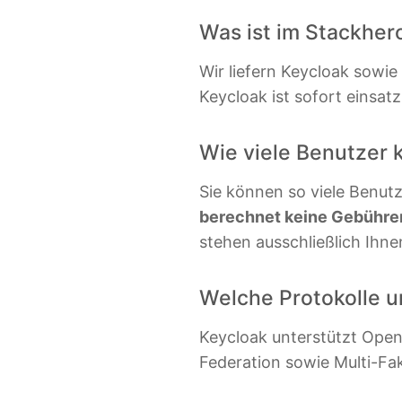
Graylog
Was ist im Stackher
InfluxDB
Wir liefern Keycloak sowie 
Kafka
Keycloak ist sofort einsatzb
Keycloak
Wie viele Benutzer 
Kubernetes C
Sie können so viele Benutz
berechnet keine Gebühren
stehen ausschließlich Ihne
Welche Protokolle u
Keycloak unterstützt Open
Federation sowie Multi-Fa