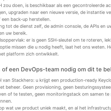
H zou doen, is beschikbaar als een gecontroleerde a
igen, upgraden naar een nieuwe versie, de instantie v
f een back-up herstellen.
g tot de dienst zelf, de admin console, de APIs en uw
nen uw bereik.
lsoppervlak: er is geen SSH-sleutel om te roteren, lek
tie missen die u nodig heeft, laat het ons weten. H
het platform zich ontwikkelt.
 of een DevOps-team nodig om dit te b
el van Stackhero: u krijgt een production-ready Keyc
et beheer. Geen provisioning, geen besturingssyste
ven of te testen, geen monitoringstack om samen te 
annen.
op wat uw product uniek maakt, en al het infrastruc