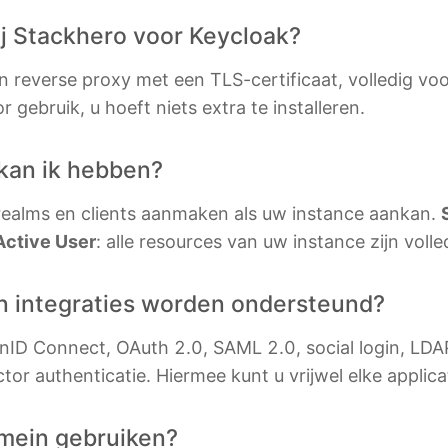
MySQL
Ruby
ij Stackhero voor Keycloak?
Nextcloud
TimescaleDB
n reverse proxy met een TLS-certificaat, volledig vo
NocoDB
Valkey
r gebruik, u hoeft niets extra te installeren.
Node-RED
Wazuh
kan ik hebben?
l Plane
Node.js
 realms en clients aanmaken als uw instance aankan.
Active User
: alle resources van uw instance zijn voll
n integraties worden ondersteund?
ID Connect, OAuth 2.0, SAML 2.0, social login, LDAP
ctor authenticatie. Hiermee kunt u vrijwel elke applic
omein gebruiken?