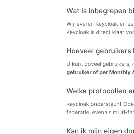
Graylog
Wat is inbegrepen b
InfluxDB
Wij leveren Keycloak en ee
Kafka
Keycloak is direct klaar voo
Keycloak
Hoeveel gebruikers 
Kubernetes Contro
U kunt zoveel gebruikers,
gebruiker of per Monthly 
Welke protocollen e
Keycloak ondersteunt Open
federatie, evenals multi-fa
Kan ik mijn eigen d