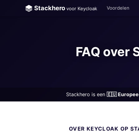
Stackhero
Voordelen
voor Keycloak
ChatWoot
ClickHouse
FAQ over 
Code-Hero
Directus
Docker
Elasticsearch
Stackhero is een
🇪🇺 Europee
GitLab
GitLab Runner
OVER KEYCLOAK OP S
Grafana