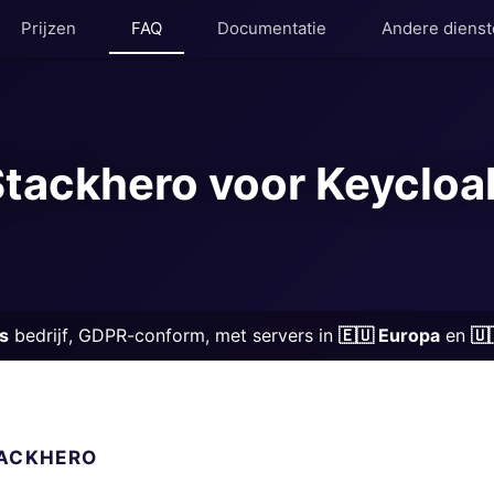
Prijzen
FAQ
Documentatie
Andere diens
Kubernetes Node
OpenSearch
MariaDB
PHP
Stackhero voor Keycloa
Matomo
Postfix
Mattermost
PostgreSQL
Meilisearch
Prometheus
Memcached
Python
s
bedrijf, GDPR-conform, met servers in
🇪🇺 Europa
en
🇺
Mercure-Hub
RabbitMQ
MinIO
Redis®*
TACKHERO
Mosquitto
RethinkDB