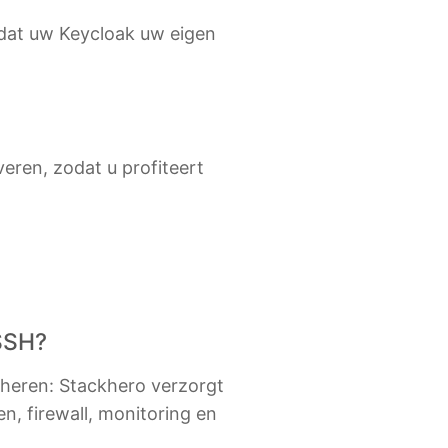
odat uw Keycloak uw eigen
veren, zodat u profiteert
 SSH?
eheren: Stackhero verzorgt
n, firewall, monitoring en