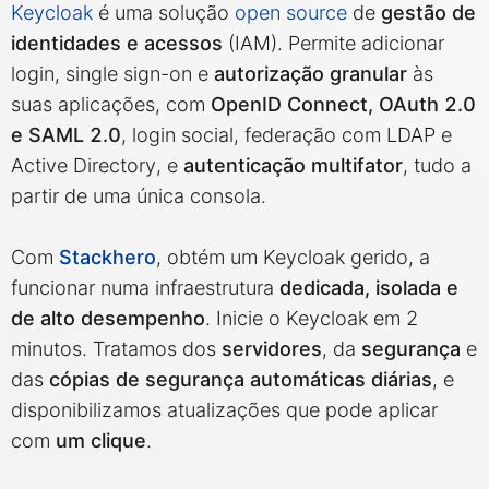
Keycloak
é uma solução
open source
de
gestão de
identidades e acessos
(IAM). Permite adicionar
MariaDB
login, single sign-on e
autorização granular
às
suas aplicações, com
OpenID Connect, OAuth 2.0
Matomo
e SAML 2.0
, login social, federação com LDAP e
Active Directory, e
autenticação multifator
, tudo a
Mattermost
partir de uma única consola.
Com
Stackhero
, obtém um Keycloak gerido, a
Meilisearch
funcionar numa infraestrutura
dedicada, isolada e
de alto desempenho
. Inicie o Keycloak em 2
Memcached
minutos. Tratamos dos
servidores
, da
segurança
e
das
cópias de segurança automáticas diárias
, e
Mercure-Hub
disponibilizamos atualizações que pode aplicar
com
um clique
.
MinIO