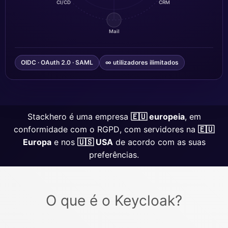
CI/CD
CRM
Grafana
Mail
Graylog
OIDC · OAuth 2.0 · SAML
∞ utilizadores ilimitados
InfluxDB
Stackhero é uma empresa
🇪🇺 europeia
, em
Kafka
conformidade com o RGPD, com servidores na
🇪🇺
Europa
e nos
🇺🇸 USA
de acordo com as suas
preferências.
Keycloak
Kubernetes Control Plane
O que é o Keycloak?
Kubernetes Node