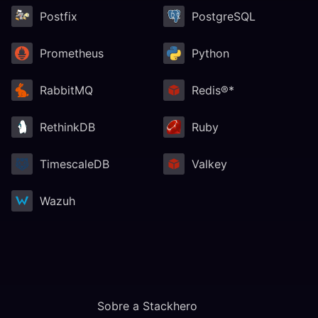
Postfix
PostgreSQL
Prometheus
Python
RabbitMQ
Redis®*
RethinkDB
Ruby
TimescaleDB
Valkey
Wazuh
Sobre a Stackhero