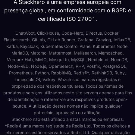
A Stackhero é uma empresa europeia com
presença global, em conformidade com o RGPD e
certificada ISO 27001.
ChatWoot, ClickHouse, Code-Hero, Directus, Docker,
Elasticsearch, GitLab, GitLab Runner, Grafana, Graylog, InfluxDB,
Kafka, Keycloak, Kubernetes Control Plane, Kubernetes Node,
MariaDB, Matomo, Mattermost, Meilisearch, Memcached,
Mercure-Hub, MinIO, Mosquitto, MySQL, Nextcloud, NocoDB,
Node-RED, Node.js, OpenSearch, PHP, Postfix, PostgreSQL,
Prometheus, Python, RabbitMQ, Redis®*, RethinkDB, Ruby,
TimescaleDB, Valkey, Wazuh são marcas registadas e
propriedade dos respetivos titulares. Todos os nomes de
produtos e serviços utilizados neste site servem apenas para fins
de identificação e referem-se aos respetivos produtos open-
source. A utilização destes nomes não implica qualquer
patrocínio, aprovação ou afiliação.
Stackhero não está afiliado a estas marcas ou empresas.
*Redis é uma marca registada da Redis Ltd. Todos os direitos a
ela inerentes estão reservados à Redis Ltd. Qualquer utilização