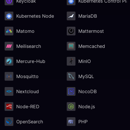
Keycloak
Kubernetes Control Pla
Kubernetes Node
MariaDB
Matomo
Mattermost
Meilisearch
Memcached
Mercure-Hub
MinIO
Mosquitto
MySQL
Nextcloud
NocoDB
Node-RED
Node.js
OpenSearch
PHP