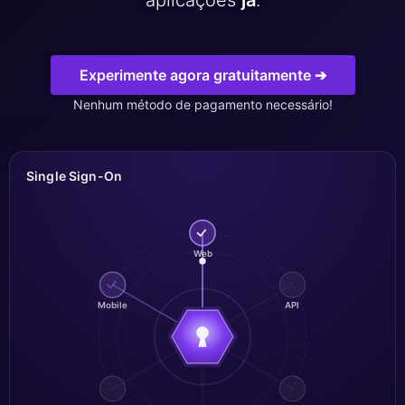
aplicações
já
.
ChatWoot
ClickHouse
Experimente agora gratuitamente ➔
Nenhum método de pagamento necessário!
Code-Hero
Directus
Single Sign-On
Docker
Web
Elasticsearch
Mobile
API
GitLab
GitLab Runner