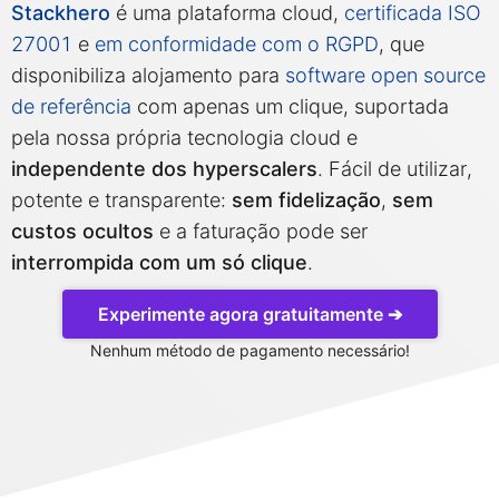
Stackhero
é uma plataforma cloud,
certificada ISO
27001
e
em conformidade com o RGPD
, que
Mosquitto
disponibiliza alojamento para
software open source
de referência
com apenas um clique, suportada
MySQL
pela nossa própria tecnologia cloud e
independente dos hyperscalers
. Fácil de utilizar,
Nextcloud
potente e transparente:
sem fidelização
,
sem
custos ocultos
e a faturação pode ser
NocoDB
interrompida com um só clique
.
Experimente agora gratuitamente ➔
Node-RED
Nenhum método de pagamento necessário!
Node.js
OpenSearch