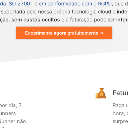
cada ISO 27001
e
em conformidade com o RGPD
, que 
suportada pela nossa própria tecnologia cloud e
inde
ação
,
sem custos ocultos
e a faturação pode ser
inte
Experimente agora gratuitamente ➔
Fatur
por dia, 7
Paga u
runners
hora, 
 Runner não
surpre