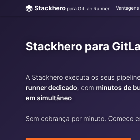
Stackhero
Vantagens
para GitLab Runner
ChatWoot
ClickHouse
Stackhero para GitL
Code-Hero
Directus
Docker
A Stackhero executa os seus pipelin
runner dedicado
, com
minutos de bui
Elasticsearch
em simultâneo
.
GitLab
GitLab Runner
Sem cobrança por minuto. Comece 
Grafana