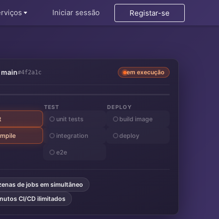
erviços
Iniciar sessão
Registar-se
main
em execução
#4f2a1c
TEST
DEPLOY
t
unit tests
build image
mpile
integration
deploy
e2e
zenas de jobs em simultâneo
nutos CI/CD ilimitados