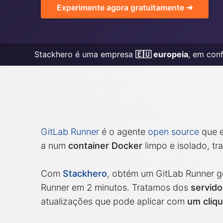
Graylog
Experimente agora gratuitamente ➔
InfluxDB
Kafka
Stackhero é uma empresa
🇪🇺 europeia
, em con
Keycloak
Kubernetes Co
GitLab Runner
é o agente
open source
que e
a num
container Docker
limpo e isolado, tr
Com
Stackhero
, obtém um GitLab Runner ge
Runner em 2 minutos. Tratamos dos
servido
atualizações que pode aplicar com
um cliq