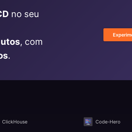
CD
no seu
Experim
nutos
, com
os
.
ClickHouse
Code-Hero