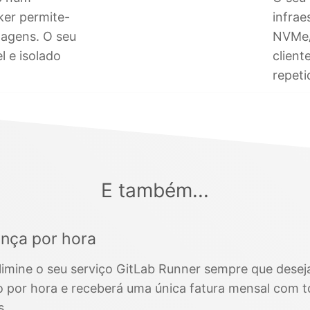
ker permite-
infrae
imagens. O seu
NVMe/
 e isolado
client
repeti
E também...
nça por hora
elimine o seu serviço GitLab Runner sempre que desej
 por hora e receberá uma única fatura mensal com t
s.