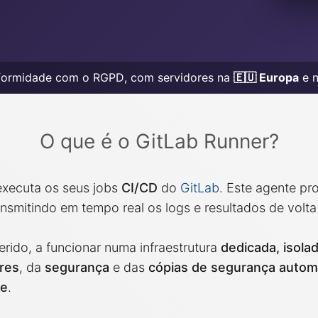
MySQL
Ruby
Nextcloud
TimescaleDB
NocoDB
Valkey
formidade com o RGPD, com servidores na
🇪🇺 Europa
e 
Node-RED
Wazuh
ntrol Plane
Node.js
O que é o GitLab Runner?
xecuta os seus jobs
CI/CD
do
GitLab
. Este agente pr
ansmitindo em tempo real os logs e resultados de volta
rido, a funcionar numa infraestrutura
dedicada, isola
res
, da
segurança
e das
cópias de segurança automá
ue
.