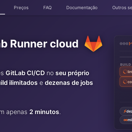
Preços
FAQ
Documentação
Outros s
Kubernetes Node
OpenSearch
MariaDB
PHP
ab Runner cloud
Matomo
Postfix
Mattermost
PostgreSQL
BUILD
Meilisearch
Prometheus
es
GitLab CI/CD
no
seu próprio
lin
ld ilimitados
e
dezenas de jobs
co
Memcached
Python
Mercure-Hub
RabbitMQ
MinIO
Redis®*
em apenas
2 minutos
.
⚡
de
∞
mi
Mosquitto
RethinkDB