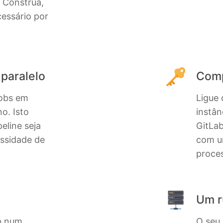
 Construa,
cessário por
 paralelo
Comp
jobs em
Ligue 
o. Isto
instân
eline seja
GitLab
ssidade de
com u
proces
Um r
b num
O seu