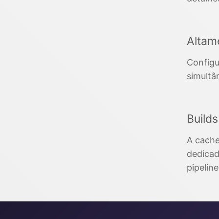
Altam
Configu
simultâ
Build
A cache
dedicad
pipelin