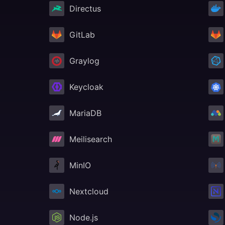
Directus
GitLab
Graylog
Keycloak
MariaDB
Meilisearch
MinIO
Nextcloud
Node.js