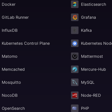
Docker
Elasticsearch
GitLab Runner
Grafana
InfluxDB
Kafka
Kubernetes Control Plane
Kubernetes Nod
Matomo
Mattermost
Memcached
Mercure-Hub
Mosquitto
MySQL
NocoDB
Node-RED
OpenSearch
PHP