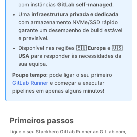
com instâncias
GitLab self-managed
.
Uma
infraestrutura privada e dedicada
Grafana
com armazenamento NVMe/SSD rápido
garante um desempenho de build estável
Graylog
e previsível.
Disponível nas regiões
🇪🇺 Europa
e
🇺🇸
InfluxDB
USA
para responder às necessidades da
sua equipa.
Kafka
Poupe tempo
: pode ligar o seu primeiro
GitLab Runner
e começar a executar
pipelines em apenas alguns minutos!
Keycloak
Kubernetes Control Plane
Primeiros passos
Ligue o seu Stackhero GitLab Runner ao GitLab.com,
Kubernetes Node