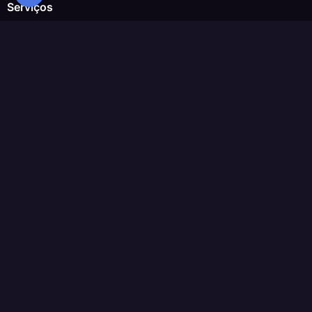
Serviços
ChatWoot
ClickHouse
Code-Hero
Directus
Docker
Elasticsearch
GitLab
GitLab Runner
Grafana
Graylog
InfluxDB
Kafka
Keycloak
Kubernetes Control Pla
Kubernetes Node
MariaDB