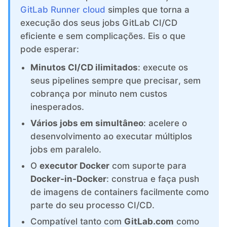
ChatWoot
GitLab Runner cloud
simples que torna a
execução dos seus jobs GitLab CI/CD
ClickHouse
eficiente e sem complicações. Eis o que
pode esperar:
Code-Hero
Minutos CI/CD ilimitados
: execute os
seus pipelines sempre que precisar, sem
cobrança por minuto nem custos
Directus
inesperados.
Vários jobs em simultâneo
: acelere o
Docker
desenvolvimento ao executar múltiplos
jobs em paralelo.
Elasticsearch
O
executor Docker
com suporte para
Docker-in-Docker
: construa e faça push
GitLab
de imagens de containers facilmente como
parte do seu processo CI/CD.
Compatível tanto com
GitLab.com
como
GitLab Runner