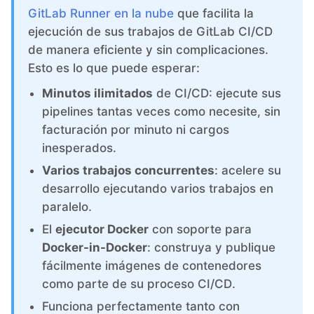
ChatWoot
GitLab Runner en la nube
que facilita la
ejecución de sus trabajos de GitLab CI/CD
ClickHouse
de manera eficiente y sin complicaciones.
Esto es lo que puede esperar:
Code-Hero
Minutos ilimitados
de CI/CD: ejecute sus
pipelines tantas veces como necesite, sin
facturación por minuto ni cargos
Directus
inesperados.
Varios trabajos concurrentes
: acelere su
Docker
desarrollo ejecutando varios trabajos en
paralelo.
Elasticsearch
El
ejecutor Docker
con soporte para
Docker-in-Docker
: construya y publique
GitLab
fácilmente imágenes de contenedores
como parte de su proceso CI/CD.
Funciona perfectamente tanto con
GitLab Runner