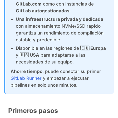
GitLab.com
como con instancias de
GitLab autogestionadas
.
Grafana
Una
infraestructura privada y dedicada
con almacenamiento NVMe/SSD rápido
Graylog
garantiza un rendimiento de compilación
estable y predecible.
InfluxDB
Disponible en las regiones de
🇪🇺 Europa
y
🇺🇸 USA
para adaptarse a las
necesidades de su equipo.
Kafka
Ahorre tiempo
: puede conectar su primer
GitLab Runner
y empezar a ejecutar
Keycloak
pipelines en solo unos minutos.
Kubernetes Control Plane
Primeros pasos
Kubernetes Node