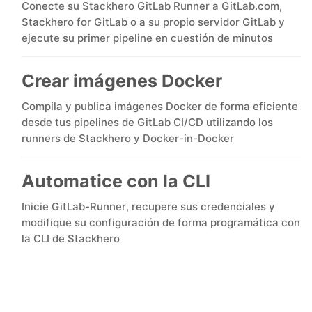
Conecte su Stackhero GitLab Runner a GitLab.com,
Stackhero for GitLab o a su propio servidor GitLab y
MariaDB
ejecute su primer pipeline en cuestión de minutos
Crear imágenes Docker
Matomo
Compila y publica imágenes Docker de forma eficiente
Mattermost
desde tus pipelines de GitLab CI/CD utilizando los
runners de Stackhero y Docker-in-Docker
Meilisearch
Automatice con la CLI
Inicie GitLab-Runner, recupere sus credenciales y
Memcached
modifique su configuración de forma programática con
la CLI de Stackhero
Mercure-Hub
MinIO