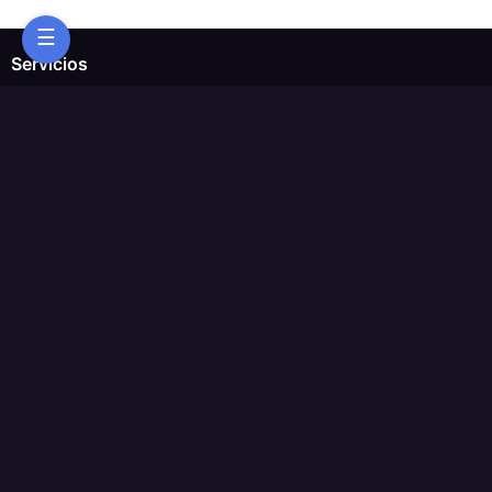
☰
Servicios
ChatWoot
ClickHouse
Code-Hero
Directus
Docker
Elasticsearch
GitLab
GitLab Runner
Grafana
Graylog
InfluxDB
Kafka
Keycloak
Kubernetes Control Pla