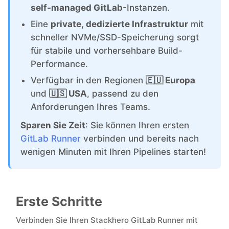
self-managed GitLab
-Instanzen.
Eine
private, dedizierte Infrastruktur
mit
Grafana
schneller NVMe/SSD-Speicherung sorgt
für stabile und vorhersehbare Build-
Graylog
Performance.
Verfügbar in den Regionen
🇪🇺 Europa
InfluxDB
und
🇺🇸 USA
, passend zu den
Anforderungen Ihres Teams.
Kafka
Sparen Sie Zeit
: Sie können Ihren ersten
GitLab Runner
verbinden und bereits nach
wenigen Minuten mit Ihren Pipelines starten!
Keycloak
Kubernetes Control Plane
Erste Schritte
Verbinden Sie Ihren Stackhero GitLab Runner mit
Kubernetes Node