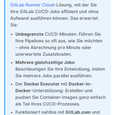
ChatWoot
GitLab Runner Cloud
-Lösung, mit der Sie
Ihre GitLab CI/CD-Jobs effizient und ohne
ClickHouse
Aufwand ausführen können. Das erwartet
Sie:
Code-Hero
Unbegrenzte
CI/CD-Minuten: Führen Sie
Ihre Pipelines so oft aus, wie Sie möchten
– ohne Abrechnung pro Minute oder
Directus
unerwartete Zusatzkosten.
Mehrere gleichzeitige Jobs
:
Docker
Beschleunigen Sie Ihre Entwicklung, indem
Sie mehrere Jobs parallel ausführen.
Elasticsearch
Der
Docker Executor
mit
Docker-in-
Docker
-Unterstützung: Erstellen und
GitLab
pushen Sie Container-Images ganz einfach
als Teil Ihres CI/CD-Prozesses.
Funktioniert nahtlos mit
GitLab.com
und
GitLab Runner