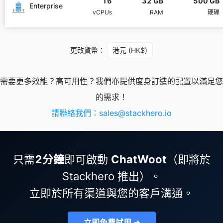
16
32 GB
500 GB
Enterprise
vCPUs
RAM
硬碟
Mosquitto
更改貨幣：
港元 (HK$)
MySQL
需要更多效能？高可用性？我們亦提供度身訂造的配置以滿足您
Nextcloud
的需求！
請聯絡我們：
sales@stackhero.io
NocoDB
Node-RED
只需
2分鐘
即可啟動
ChatWoot
（即將於
Stackhero 推出）。
Node.js
立即於所有渠道與您的客戶溝通。
OpenSearch
立即免費試用 ➔