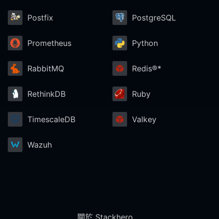
Postfix
PostgreSQL
Prometheus
Python
RabbitMQ
Redis®*
RethinkDB
Ruby
TimescaleDB
Valkey
Wazuh
關於 Stackhero