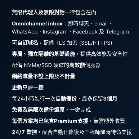
ChatWoot
無限代理人及無限對話
一律包含在內
ClickHouse
Omnichannel inbox
：即時聊天、email、
WhatsApp、Instagram、Facebook 及 Telegram
Code-Hero
可自訂域名
，配備 TLS 加密 (SSL/HTTPS)
專屬
、
獨立隔離的基礎設施
，提供高效能及安全性
Directus
配備 NVMe/SSD 硬碟的
高效能
伺服器
網絡流量不設上限
及
不計量
Docker
更新
只需
一按
Elasticsearch
每24小時進行一次
自動備份
，最多保留
3個月
免費及無限次備份還原
，一鍵完成
GitLab
每個方案均已包含Premium支援
，無需額外收費
24/7 監控
，配合自動化修復及工程師隨時待命支援
GitLab Runner