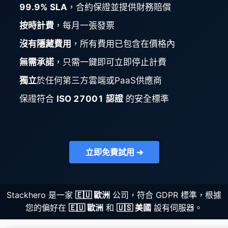
99.9% SLA
，合約保證並提供財務賠償
按時計費
，每月一張發票
Grafana
沒有隱藏費用
，所有費用已包含在價格內
Graylog
無需承諾
，只需一鍵即可立即停止計費
獨立
於任何第三方雲端或PaaS供應商
InfluxDB
保證符合
ISO 27001 認證
的安全標準
Kafka
立即免費試用 ➔
Keycloak
Kubernetes Control Plane
Stackhero 是一家
🇪🇺 歐洲
公司，符合 GDPR 標準，根據
您的偏好在
🇪🇺 歐洲
和
🇺🇸 美國
設有伺服器。
Kubernetes Node