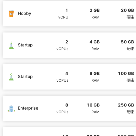
1
2 GB
20 GB
Hobby
MariaDB
vCPU
RAM
硬碟
Matomo
2
4 GB
50 GB
Startup
vCPUs
RAM
硬碟
Mattermost
Meilisearch
4
8 GB
100 GB
Startup
vCPUs
RAM
硬碟
Memcached
8
16 GB
250 GB
Enterprise
Mercure-Hub
vCPUs
RAM
硬碟
MinIO