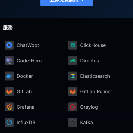
PHP
服務
Postfix
ChatWoot
ClickHouse
PostgreSQL
Code-Hero
Directus
Prometheus
Docker
Elasticsearch
Python
GitLab
GitLab Runner
RabbitMQ
Grafana
Graylog
InfluxDB
Kafka
Redis®*