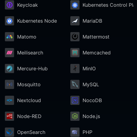
Keycloak
Kubernetes Control Pla
RethinkDB
Kubernetes Node
MariaDB
Ruby
Matomo
Mattermost
TimescaleDB
Meilisearch
Memcached
Valkey
Mercure-Hub
MinIO
Mosquitto
MySQL
Wazuh
Nextcloud
NocoDB
Node-RED
Node.js
OpenSearch
PHP