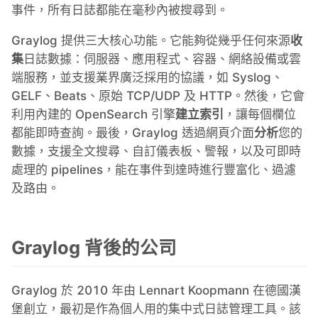
事件，所有日誌都能在毫秒內被搜尋到。
Grafana
Graylog 提供三大核心功能。它能夠從幾乎任何來源
收
集
日誌數據：伺服器、應用程式、容器、網絡設備或雲
端服務，並支援業界廣泛採用的協議，如 Syslog、
Graylog
GELF、Beats、原始 TCP/UDP 及 HTTP。然後，它會
利用內建的 OpenSearch 引擎
建立索引
，讓每個欄位
InfluxDB
都能即時查詢。最後，Graylog 透過網頁介面
分析
您的
數據，支援全文搜尋、自訂儀表板、警報，以及可即時
處理的 pipelines，能在事件到達時進行豐富化、過濾
Kafka
及路由。
Keycloak
Graylog 背後的公司
Kubernetes Control Plane
Graylog 於 2010 年由 Lennart Koopmann 在德國漢
Kubernetes Node
堡創立，最初是作為個人用的集中式日誌管理工具。該