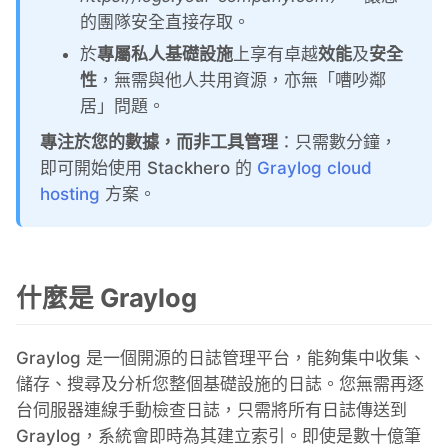
ChatWoot
的團隊安全直接存取。
於
專屬私人基礎設施
上享有卓越
效能
及
安全
ClickHouse
性
，無需與他人共用資源，亦無「嘈吵鄰
居」問題。
Code-Hero
專注於您的數據，而非工具管理
：只需數分鐘，
即可開始使用 Stackhero 的
Graylog cloud
Directus
hosting
方案。
Docker
什麼是 Graylog
Elasticsearch
Graylog 是一個開源的日誌管理平台，能夠集中收集、
GitLab
儲存、搜尋及分析您整個基礎設施的日誌。您無需再逐
台伺服器連線手動檢查日誌，只需將所有日誌傳送到
Graylog，系統會即時為其建立索引。即使是數十億筆
GitLab Runner