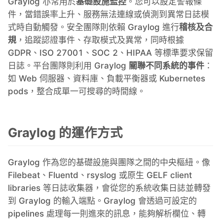
Graylog 亦常用於
基礎設施監控
。您可以設定警報條
件，當錯誤率上升、服務無法連線或偵測到異常日誌模
Mosquitto
式時自動觸發。安全團隊則依賴 Graylog 進行
稽核及合
規
，追蹤認證事件、存取模式及異常，同時根據
MySQL
GDPR、ISO 27001、SOC 2、HIPAA 等標準要求保留
日誌。平台團隊則利用 Graylog
關聯不同系統的事件
：
如 Web 伺服器、資料庫、負載平衡器或 Kubernetes
Nextcloud
pods，整合成單一可搜尋的時間線。
NocoDB
Graylog 的運作方式
Node-RED
Graylog 作為您的基礎設施與團隊之間的中央樞紐。像
Filebeat、Fluentd、rsyslog 或原生 GELF client
Node.js
libraries 等日誌收集器，會從您的系統收集日誌並轉發
到 Graylog 的輸入端點。Graylog 會透過可設定的
OpenSearch
pipelines 處理每一則進來的訊息，能夠解析欄位、轉