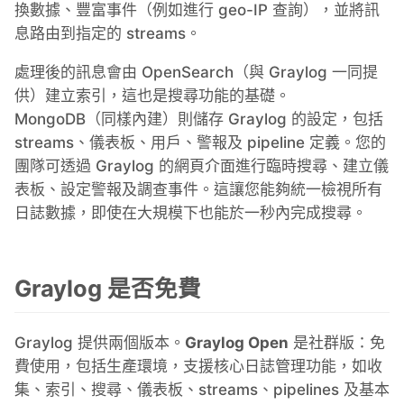
換數據、豐富事件（例如進行 geo-IP 查詢），並將訊
PHP
息路由到指定的 streams。
處理後的訊息會由 OpenSearch（與 Graylog 一同提
Postfix
供）建立索引，這也是搜尋功能的基礎。
MongoDB（同樣內建）則儲存 Graylog 的設定，包括
streams、儀表板、用戶、警報及 pipeline 定義。您的
PostgreSQL
團隊可透過 Graylog 的網頁介面進行臨時搜尋、建立儀
表板、設定警報及調查事件。這讓您能夠統一檢視所有
Prometheus
日誌數據，即使在大規模下也能於一秒內完成搜尋。
Python
Graylog 是否免費
RabbitMQ
Graylog 提供兩個版本。
Graylog Open
是社群版：免
費使用，包括生產環境，支援核心日誌管理功能，如收
Redis®*
集、索引、搜尋、儀表板、streams、pipelines 及基本