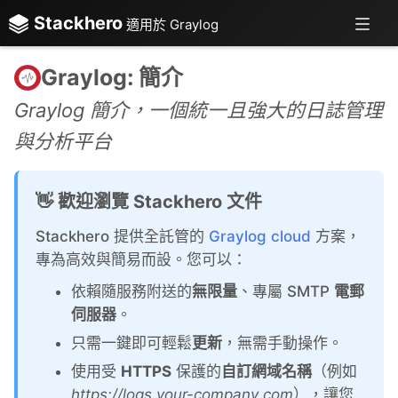
Stackhero
適用於 Graylog
Graylog: 簡介
Graylog 簡介，一個統一且強大的日誌管理
與分析平台
👋 歡迎瀏覽 Stackhero 文件
Stackhero 提供全託管的
Graylog cloud
方案，
專為高效與簡易而設。您可以：
依賴隨服務附送的
無限量
、專屬 SMTP
電郵
伺服器
。
只需一鍵即可輕鬆
更新
，無需手動操作。
使用受
HTTPS
保護的
自訂網域名稱
（例如
https://logs.your-company.com
），讓您