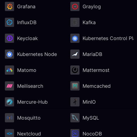
Grafana
Graylog
RethinkDB
InfluxDB
Kafka
Ruby
Keycloak
Kubernetes Control Pla
TimescaleDB
Kubernetes Node
MariaDB
Valkey
Matomo
Mattermost
Meilisearch
Memcached
Wazuh
Mercure-Hub
MinIO
Mosquitto
MySQL
Nextcloud
NocoDB