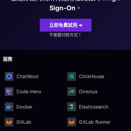
Sign-On
。
PHP
立即免費試用 ➔
Postfix
不需要付款方式！
PostgreSQL
服務
Prometheus
ChatWoot
ClickHouse
Python
Code-Hero
Directus
RabbitMQ
Docker
Elasticsearch
Redis®*
GitLab
GitLab Runner