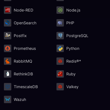
Node-RED
Node.js
OpenSearch
PHP
Postfix
PostgreSQL
Prometheus
Python
RabbitMQ
Redis®*
RethinkDB
Ruby
TimescaleDB
Valkey
Wazuh