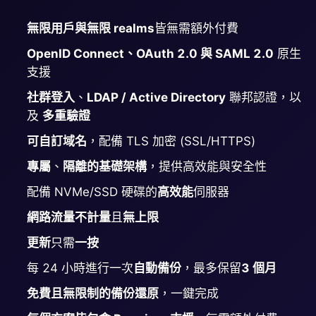
ChatWoot
無限用戶與無限 realms
皆無需額外付費
ClickHouse
OpenID Connect、OAuth 2.0 與 SAML 2.0
原生
支援
Code-Hero
社群登入
、
LDAP / Active Directory
聯邦認證，以
及
多重驗證
Directus
可自訂域名
，配備 TLS 加密 (SSL/HTTPS)
專屬
、
隔離的基礎架構
，提供高效能與安全性
Docker
配備 NVMe/SSD 硬碟的
高效能
伺服器
網路流量不計量
且
無上限
Elasticsearch
更新
只需
一按
GitLab
每 24 小時進行一次
自動備份
，最多保留
3 個月
免費且無限制的備份還原
，一鍵完成
GitLab Runner