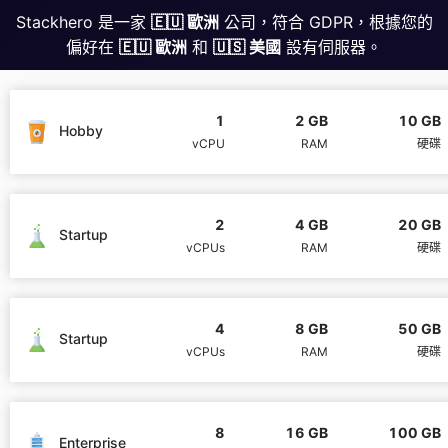
Stackhero 是一家
🇪🇺 歐洲
公司，符合 GDPR，根據您的
偏好在
🇪🇺 歐洲
和
🇺🇸 美國
設有伺服器。
MariaDB
Matomo
1
2 GB
10 GB
Hobby
vCPU
RAM
硬碟
Mattermost
2
4 GB
20 GB
Startup
Meilisearch
vCPUs
RAM
硬碟
Memcached
4
8 GB
50 GB
Startup
vCPUs
RAM
硬碟
Mercure-Hub
MinIO
8
16 GB
100 GB
Enterprise