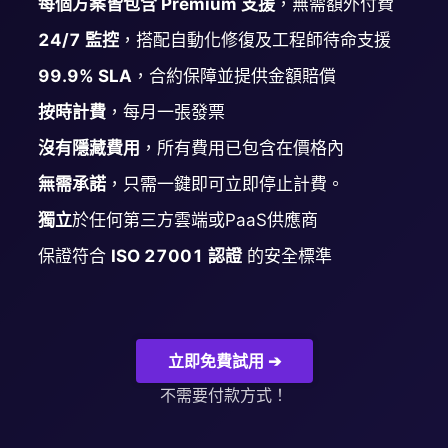
每個方案皆包含 Premium 支援
，無需額外付費
24/7 監控
，搭配自動化修復及工程師待命支援
Grafana
99.9% SLA
，合約保障並提供金額賠償
按時計費
，每月一張發票
Graylog
沒有隱藏費用
，所有費用已包含在價格內
InfluxDB
無需承諾
，只需一鍵即可立即停止計費。
獨立
於任何第三方雲端或PaaS供應商
Kafka
保證符合
ISO 27001 認證
的安全標準
Keycloak
立即免費試用 ➔
Kubernetes Control Plane
不需要付款方式！
Kubernetes Node