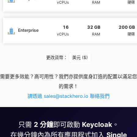
vCPUs
RAM
硬碟
Mosquitto
16
32 GB
200 GB
Enterprise
MySQL
vCPUs
RAM
硬碟
Nextcloud
更改貨幣：
美元 ($)
NocoDB
需要更多效能？高可用性？我們亦提供度身訂造的配置以滿足您
的需求！
Node-RED
請透過
sales@stackhero.io
聯絡我們
Node.js
只需
2 分鐘
即可啟動
Keycloak
。
OpenSearch
在幾分鐘內為所有應用程式加入
Single