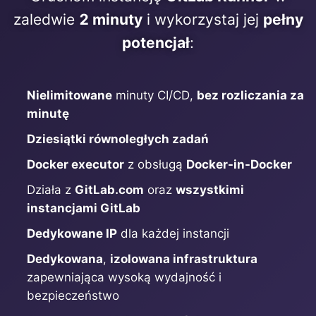
ChatWoot
zaledwie
2 minuty
i wykorzystaj jej
pełny
potencjał
:
ClickHouse
Code-Hero
Nielimitowane
minuty CI/CD,
bez rozliczania za
minutę
Directus
Dziesiątki równoległych zadań
Docker executor
z obsługą
Docker-in-Docker
Docker
Działa z
GitLab.com
oraz
wszystkimi
instancjami GitLab
Elasticsearch
Dedykowane IP
dla każdej instancji
Dedykowana
,
izolowana infrastruktura
GitLab
zapewniająca wysoką wydajność i
bezpieczeństwo
GitLab Runner