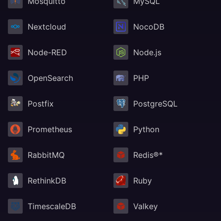
Mosquitto
MySQL
Nextcloud
NocoDB
Node-RED
Node.js
OpenSearch
PHP
Postfix
PostgreSQL
Prometheus
Python
RabbitMQ
Redis®*
RethinkDB
Ruby
TimescaleDB
Valkey