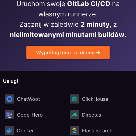
Uruchom swoje
GitLab CI/CD
na
RethinkDB
własnym runnerze.
Zacznij w zaledwie
2 minuty
, z
Ruby
nielimitowanymi minutami buildów
.
TimescaleDB
Wypróbuj teraz za darmo ➔
Valkey
Usługi
Wazuh
ChatWoot
ClickHouse
Code-Hero
Directus
Docker
Elasticsearch