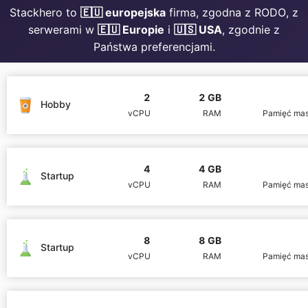
Stackhero to
🇪🇺 europejska
firma, zgodna z RODO, z
Mosquitto
serwerami w
🇪🇺 Europie
i
🇺🇸 USA
, zgodnie z
Państwa preferencjami.
MySQL
2
2 GB
Hobby
vCPU
RAM
Pamięć ma
Nextcloud
NocoDB
4
4 GB
Startup
vCPU
RAM
Pamięć ma
Node-RED
8
8 GB
Node.js
Startup
vCPU
RAM
Pamięć ma
OpenSearch