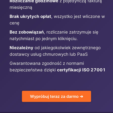
Rozliczanie godzinowe
z pojedynczą fakturą
miesięczną
MariaDB
Brak ukrytych opłat
, wszystko jest wliczone w
cenę
Matomo
Bez zobowiązań
, rozliczanie zatrzymuje się
natychmiast po jednym kliknięciu.
Mattermost
Niezależny
od jakiegokolwiek zewnętrznego
dostawcy usług chmurowych lub PaaS
Meilisearch
Gwarantowana zgodność z normami
bezpieczeństwa dzięki
certyfikacji ISO 27001
Memcached
Mercure-Hub
Wypróbuj teraz za darmo ➔
MinIO