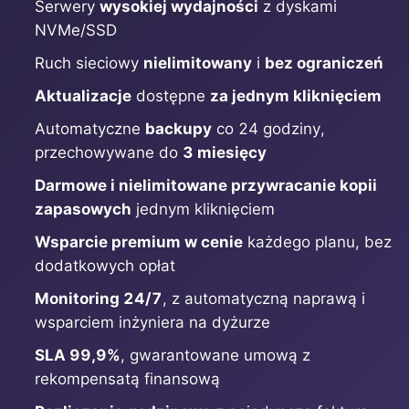
Serwery
wysokiej wydajności
z dyskami
NVMe/SSD
Grafana
Ruch sieciowy
nielimitowany
i
bez ograniczeń
Aktualizacje
dostępne
za jednym kliknięciem
Graylog
Automatyczne
backupy
co 24 godziny,
przechowywane do
3 miesięcy
InfluxDB
Darmowe i nielimitowane przywracanie kopii
zapasowych
jednym kliknięciem
Kafka
Wsparcie premium w cenie
każdego planu, bez
dodatkowych opłat
Keycloak
Monitoring 24/7
, z automatyczną naprawą i
wsparciem inżyniera na dyżurze
Kubernetes Control Plane
SLA 99,9%
, gwarantowane umową z
rekompensatą finansową
Kubernetes Node