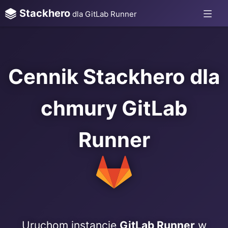
Stackhero
dla GitLab Runner
Cennik Stackhero dla
chmury GitLab
Runner
Uruchom instancję
GitLab Runner
w