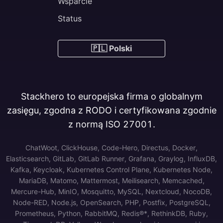
Wsparcie
Status
🇵🇱 Polski
Stackhero to europejska firma o globalnym
zasięgu, zgodna z RODO i certyfikowana zgodnie
z normą ISO 27001.
ChatWoot, ClickHouse, Code-Hero, Directus, Docker,
Elasticsearch, GitLab, GitLab Runner, Grafana, Graylog, InfluxDB,
Kafka, Keycloak, Kubernetes Control Plane, Kubernetes Node,
MariaDB, Matomo, Mattermost, Meilisearch, Memcached,
Mercure-Hub, MinIO, Mosquitto, MySQL, Nextcloud, NocoDB,
Node-RED, Node.js, OpenSearch, PHP, Postfix, PostgreSQL,
Prometheus, Python, RabbitMQ, Redis®*, RethinkDB, Ruby,