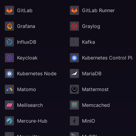
GitLab
GitLab Runner
Grafana
Graylog
InfluxDB
Kafka
Keycloak
Kubernetes Control Pla
Kubernetes Node
MariaDB
Matomo
Mattermost
Meilisearch
Memcached
Mercure-Hub
MinIO