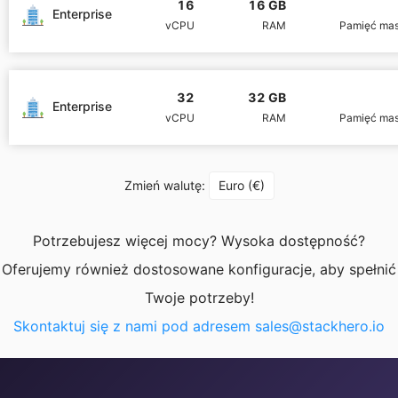
16
16 GB
Enterprise
vCPU
RAM
Pamięć ma
PHP
Postfix
32
32 GB
Enterprise
vCPU
RAM
Pamięć ma
PostgreSQL
Zmień walutę:
Euro (€)
Prometheus
Potrzebujesz więcej mocy? Wysoka dostępność?
Python
Oferujemy również dostosowane konfiguracje, aby spełnić
Twoje potrzeby!
RabbitMQ
Skontaktuj się z nami pod adresem
sales@stackhero.io
Redis®*