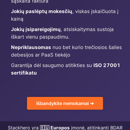
sąskaita faktūra
Jokių paslėptų mokesčių
, viskas įskaičiuota į
MariaDB
kainą
Jokių įsipareigojimų
, atsiskaitymas sustoja
Matomo
iškart vienu paspaudimu.
Nepriklausomas
nuo bet kurio trečiosios šalies
Mattermost
debesijos ar PaaS tiekėjo
Garantija dėl saugumo atitikties su
ISO 27001
Meilisearch
sertifikatu
Memcached
Išbandykite nemokamai ➔
Mercure-Hub
MinIO
Stackhero yra
🇪🇺 Europos
įmonė, atitinkanti BDAR