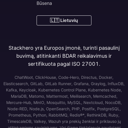
Būsena
🇱🇹 Lietuvių
Stackhero yra Europos įmonė, turinti pasaulinį
buvimą, atitinkanti BDAR reikalavimus ir
sertifikuota pagal ISO 27001.
ChatWoot, ClickHouse, Code-Hero, Directus, Docker,
Elasticsearch, GitLab, GitLab Runner, Grafana, Graylog, InfluxDB,
Kafka, Keycloak, Kubernetes Control Plane, Kubernetes Node,
MariaDB, Matomo, Mattermost, Meilisearch, Memcached,
Mercure-Hub, MinIO, Mosquitto, MySQL, Nextcloud, NocoDB,
Node-RED, Node.js, OpenSearch, PHP, Postfix, PostgreSQL,
Prometheus, Python, RabbitMQ, Redis®*, RethinkDB, Ruby,
TimescaleDB, Valkey, Wazuh yra prekių ženklai ir priklauso jų
atitinkamiems savininkams. Visi šiame tinklalapyje naudojami