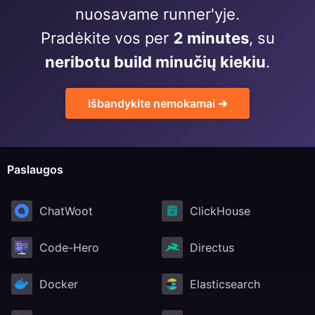
nuosavame runner'yje.
RethinkDB
Pradėkite vos per
2 minutes
, su
neribotu build minučių kiekiu
.
Ruby
Išbandykite nemokamai ➔
TimescaleDB
Valkey
Paslaugos
Wazuh
ChatWoot
ClickHouse
Code-Hero
Directus
Docker
Elasticsearch