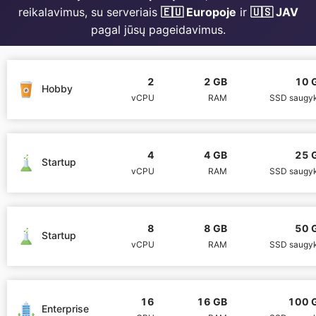
reikalavimus, su serveriais
🇪🇺 Europoje
ir
🇺🇸 JAV
pagal jūsų pageidavimus.
Mosquitto
MySQL
2
2 GB
10 
Hobby
vCPU
RAM
SSD saugyk
Nextcloud
4
4 GB
25 
Startup
NocoDB
vCPU
RAM
SSD saugyk
Node-RED
8
8 GB
50 
Startup
vCPU
RAM
SSD saugyk
Node.js
OpenSearch
16
16 GB
100 
Enterprise