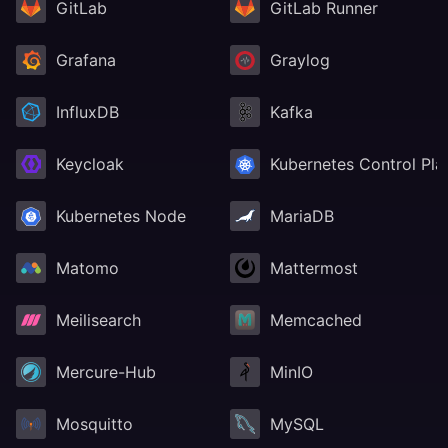
GitLab
GitLab Runner
Grafana
Graylog
InfluxDB
Kafka
Keycloak
Kubernetes Control Pla
Kubernetes Node
MariaDB
Matomo
Mattermost
Meilisearch
Memcached
Mercure-Hub
MinIO
Mosquitto
MySQL