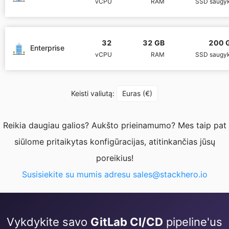
vCPU
RAM
SSD saugyk
PHP
32
32 GB
200 
Enterprise
Postfix
vCPU
RAM
SSD saugyk
PostgreSQL
Keisti valiutą:
Euras (€)
Prometheus
Reikia daugiau galios? Aukšto prieinamumo? Mes taip pat
siūlome pritaikytas konfigūracijas, atitinkančias jūsų
Python
poreikius!
Susisiekite su mumis adresu
sales@stackhero.io
RabbitMQ
Redis®*
Vykdykite savo
GitLab CI/CD
pipeline'us