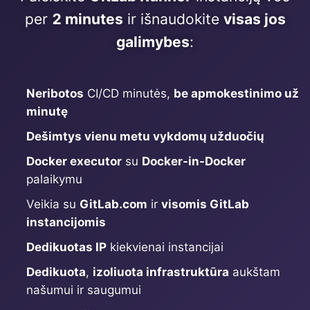
ChatWoot
per
2 minutes
ir išnaudokite
visas jos
galimybes
:
ClickHouse
Code-Hero
Neribotos
CI/CD minutės,
be apmokestinimo už
minutę
Directus
Dešimtys vienu metu vykdomų užduočių
Docker executor
su
Docker-in-Docker
Docker
palaikymu
Veikia su
GitLab.com
ir
visomis GitLab
Elasticsearch
instancijomis
Dedikuotas IP
kiekvienai instancijai
GitLab
Dedikuota
,
izoliuota infrastruktūra
aukštam
našumui ir saugumui
GitLab Runner