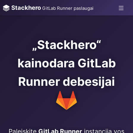
Stackhero
GitLab Runner paslaugai
„Stackhero“
kainodara GitLab
Runner debesijai
Paleiskite
GitLab Runner
instanciją vos