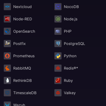
Nextcloud
NocoDB
Node-RED
Node.js
OpenSearch
PHP
Postfix
PostgreSQL
Prometheus
Python
RabbitMQ
Redis®*
RethinkDB
Ruby
TimescaleDB
Valkey
Wazuh