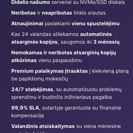
Didelio našumo
serveriai su NVMe/SSD diskais
Neribotas
ir
neapribotas
tinklo srautas
Grafana
Atnaujinimai
pasiekiami
vienu spustelėjimu
Kas 24 valandas atliekamos
automatinės
Graylog
atsarginės kopijos
, saugomos iki
3 mėnesių
Nemokamas ir neribotas atsarginių kopijų
InfluxDB
atkūrimas
vienu paspaudimu
Premium palaikymas įtrauktas
į kiekvieną planą
Kafka
be papildomų mokesčių
24/7 stebėjimas
, su automatizuotu problemų
Keycloak
sprendimu ir budinčio inžinieriaus pagalba
99,9% SLA
, sutartyje garantuota su finansine
Kubernetes Control Plane
kompensacija
Valandinis atsiskaitymas
su viena mėnesine
Kubernetes Node