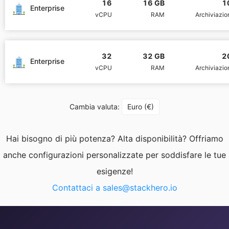
16
16 GB
1
Enterprise
vCPU
RAM
Archiviazi
PHP
Postfix
32
32 GB
2
Enterprise
vCPU
RAM
Archiviazi
PostgreSQL
Cambia valuta:
Euro (€)
Prometheus
Hai bisogno di più potenza? Alta disponibilità? Offriamo
Python
anche configurazioni personalizzate per soddisfare le tue
esigenze!
RabbitMQ
Contattaci a
sales@stackhero.io
Redis®*