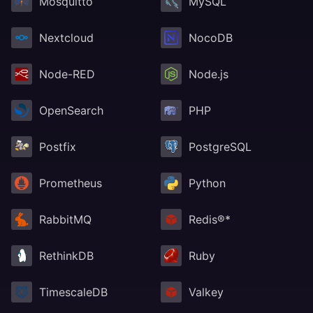
Mosquitto
MySQL
Nextcloud
NocoDB
Node-RED
Node.js
OpenSearch
PHP
Postfix
PostgreSQL
Prometheus
Python
RabbitMQ
Redis®*
RethinkDB
Ruby
TimescaleDB
Valkey