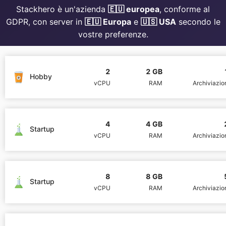
Stackhero è un'azienda
🇪🇺 europea
, conforme al
Mosquitto
GDPR, con server in
🇪🇺 Europa
e
🇺🇸 USA
secondo le
vostre preferenze.
MySQL
2
2 GB
Hobby
vCPU
RAM
Archiviazi
Nextcloud
NocoDB
4
4 GB
Startup
vCPU
RAM
Archiviazi
Node-RED
8
8 GB
Node.js
Startup
vCPU
RAM
Archiviazi
OpenSearch