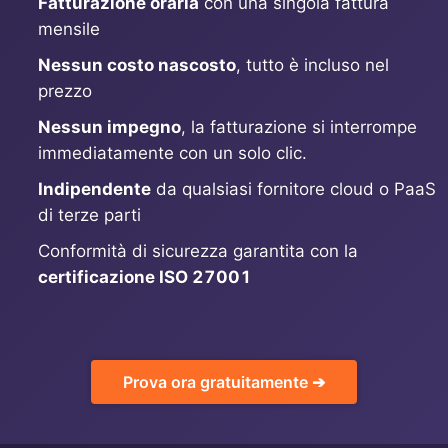
Fatturazione oraria
con una singola fattura
mensile
MariaDB
Nessun costo nascosto
, tutto è incluso nel
prezzo
Matomo
Nessun impegno
, la fatturazione si interrompe
immediatamente con un solo clic.
Mattermost
Indipendente
da qualsiasi fornitore cloud o PaaS
di terze parti
Meilisearch
Conformità di sicurezza garantita con la
certificazione ISO 27001
Memcached
Mercure-Hub
Prova ora gratuitamente ➔
MinIO