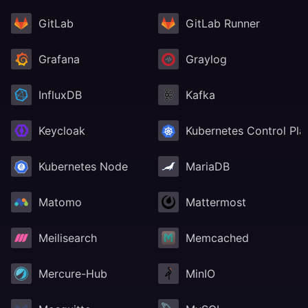
GitLab
GitLab Runner
Grafana
Graylog
InfluxDB
Kafka
Keycloak
Kubernetes Control Pla
Kubernetes Node
MariaDB
Matomo
Mattermost
Meilisearch
Memcached
Mercure-Hub
MinIO