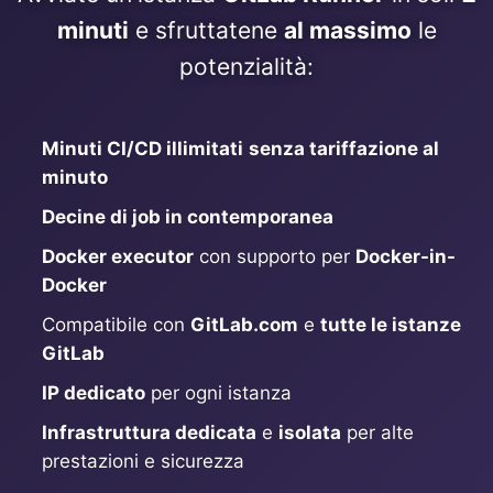
ChatWoot
minuti
e sfruttatene
al massimo
le
potenzialità:
ClickHouse
Code-Hero
Minuti CI/CD illimitati
senza tariffazione al
minuto
Directus
Decine di job in contemporanea
Docker executor
con supporto per
Docker-in-
Docker
Docker
Compatibile con
GitLab.com
e
tutte le istanze
Elasticsearch
GitLab
IP dedicato
per ogni istanza
GitLab
Infrastruttura dedicata
e
isolata
per alte
prestazioni e sicurezza
GitLab Runner