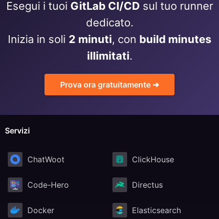
Esegui i tuoi
GitLab CI/CD
sul tuo runner
RethinkDB
dedicato.
Inizia in soli
2 minuti
, con
build minutes
Ruby
illimitati
.
TimescaleDB
Prova ora gratuitamente ➔
Valkey
Servizi
Wazuh
ChatWoot
ClickHouse
Code-Hero
Directus
Docker
Elasticsearch