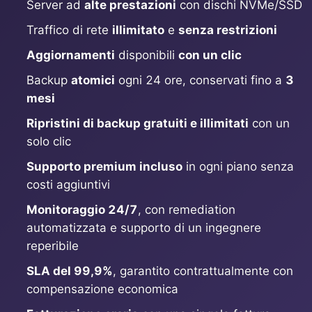
Server ad
alte prestazioni
con dischi NVMe/SSD
Traffico di rete
illimitato
e
senza restrizioni
Grafana
Aggiornamenti
disponibili
con un clic
Backup
atomici
ogni 24 ore, conservati fino a
3
Graylog
mesi
Ripristini di backup gratuiti e illimitati
con un
InfluxDB
solo clic
Supporto premium incluso
in ogni piano senza
Kafka
costi aggiuntivi
Monitoraggio 24/7
, con remediation
Keycloak
automatizzata e supporto di un ingegnere
reperibile
Kubernetes Control Plane
SLA del 99,9%
, garantito contrattualmente con
compensazione economica
Kubernetes Node