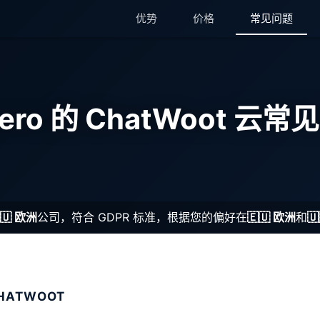
优势
价格
常见问题
ChatWoot
Kubernetes Node
ClickHouse
MariaDB
hero 的 ChatWoot 云
Code-Hero
Matomo
Directus
Mattermost
Docker
Meilisearch
Elasticsearch
Memcached
🇺 欧洲
公司，符合 GDPR 标准，根据您的偏好在
🇪🇺 欧洲
和

GitLab
Mercure-Hub
GitLab Runner
MinIO
HATWOOT
Grafana
Mosquitto