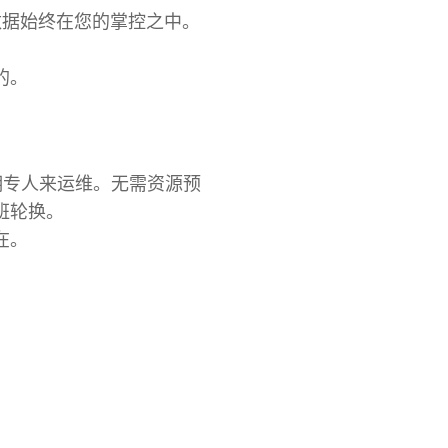
数据始终在您的掌控之中。
的。
雇佣专人来运维。无需资源预
班轮换。
在。
。