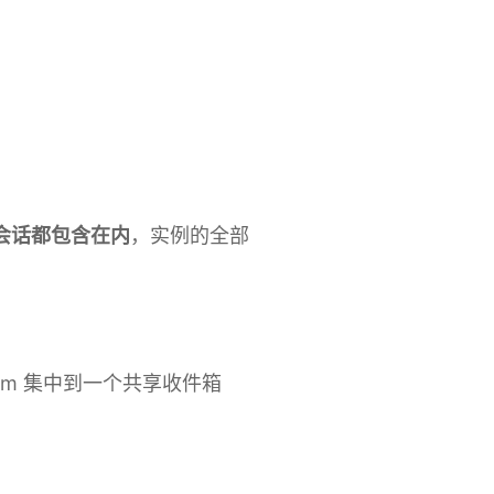
Ruby
TimescaleDB
Valkey
Wazuh
会话都包含在内
，实例的全部
egram 集中到一个共享收件箱