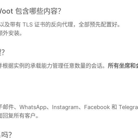
Graylog
MySQL
hatWoot 包含哪些内容？
InfluxDB
Nextcloud
t 以及带有 TLS 证书的反向代理，全部预先配置好。
Kafka
NocoDB
需额外安装。
Keycloak
Node-RED
理？
Kubernetes Control Plane
Node.js
并根据实例的承载能力管理任意数量的会话。
所有坐席和
？
邮件、WhatsApp、Instagram、Facebook 和 Tel
面回复所有客户。
名吗？