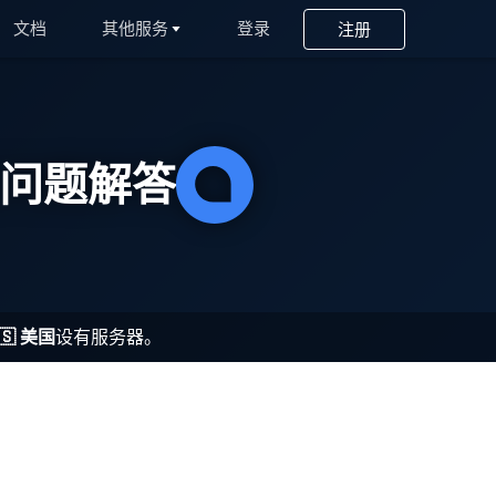
文档
其他服务
登录
注册
OpenSearch
PHP
常见问题解答
Postfix
PostgreSQL
Prometheus
Python
🇸 美国
设有服务器。
RabbitMQ
Redis®*
RethinkDB