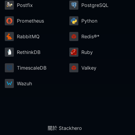
Postfix
PostgreSQL
Prometheus
Python
RabbitMQ
Redis®*
RethinkDB
Ruby
TimescaleDB
Valkey
Wazuh
關於 Stackhero