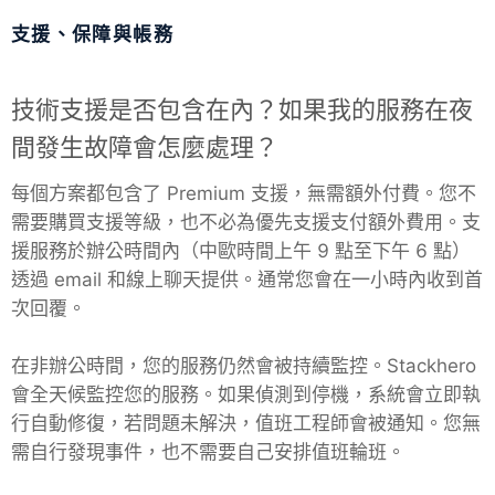
支援、保障與帳務
PHP
技術支援是否包含在內？如果我的服務在夜
Postfix
間發生故障會怎麼處理？
PostgreSQL
每個方案都包含了 Premium 支援，無需額外付費。您不
需要購買支援等級，也不必為優先支援支付額外費用。支
Prometheus
援服務於辦公時間內（中歐時間上午 9 點至下午 6 點）
透過 email 和線上聊天提供。通常您會在一小時內收到首
次回覆。
Python
在非辦公時間，您的服務仍然會被持續監控。Stackhero
RabbitMQ
會全天候監控您的服務。如果偵測到停機，系統會立即執
行自動修復，若問題未解決，值班工程師會被通知。您無
需自行發現事件，也不需要自己安排值班輪班。
Redis®*