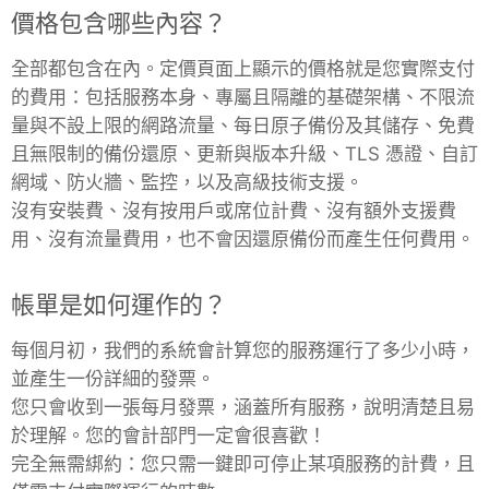
價格包含哪些內容？
RethinkDB
全部都包含在內。定價頁面上顯示的價格就是您實際支付
的費用：包括服務本身、專屬且隔離的基礎架構、不限流
Ruby
量與不設上限的網路流量、每日原子備份及其儲存、免費
且無限制的備份還原、更新與版本升級、TLS 憑證、自訂
TimescaleDB
網域、防火牆、監控，以及高級技術支援。
沒有安裝費、沒有按用戶或席位計費、沒有額外支援費
Valkey
用、沒有流量費用，也不會因還原備份而產生任何費用。
帳單是如何運作的？
Wazuh
每個月初，我們的系統會計算您的服務運行了多少小時，
並產生一份詳細的發票。
您只會收到一張每月發票，涵蓋所有服務，說明清楚且易
於理解。您的會計部門一定會很喜歡！
完全無需綁約：您只需一鍵即可停止某項服務的計費，且