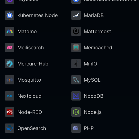
Kubernetes Node
MariaDB
Matomo
Mattermost
Meilisearch
Memcached
Mercure-Hub
MinIO
Mosquitto
MySQL
Nextcloud
NocoDB
Node-RED
Node.js
OpenSearch
PHP