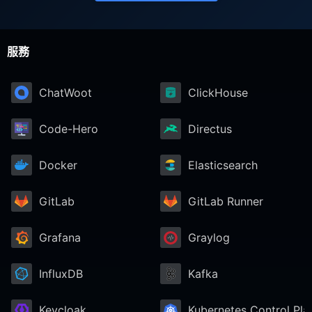
服務
ChatWoot
ClickHouse
Code-Hero
Directus
Docker
Elasticsearch
GitLab
GitLab Runner
Grafana
Graylog
InfluxDB
Kafka
Keycloak
Kubernetes Control Pla