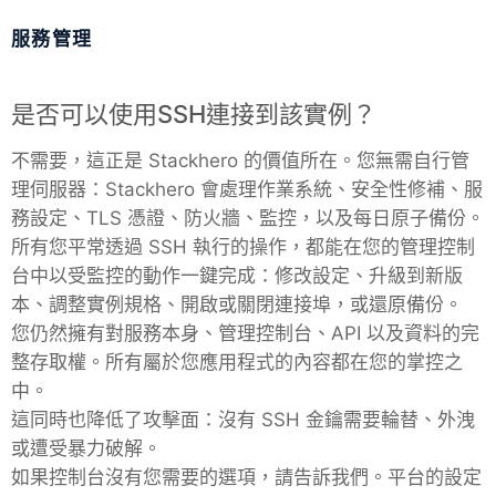
服務管理
MariaDB
是否可以使用SSH連接到該實例？
Matomo
不需要，這正是 Stackhero 的價值所在。您無需自行管
理伺服器：Stackhero 會處理作業系統、安全性修補、服
Mattermost
務設定、TLS 憑證、防火牆、監控，以及每日原子備份。
所有您平常透過 SSH 執行的操作，都能在您的管理控制
Meilisearch
台中以受監控的動作一鍵完成：修改設定、升級到新版
本、調整實例規格、開啟或關閉連接埠，或還原備份。
Memcached
您仍然擁有對服務本身、管理控制台、API 以及資料的完
整存取權。所有屬於您應用程式的內容都在您的掌控之
中。
Mercure-Hub
這同時也降低了攻擊面：沒有 SSH 金鑰需要輪替、外洩
或遭受暴力破解。
MinIO
如果控制台沒有您需要的選項，請告訴我們。平台的設定