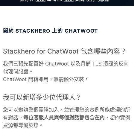
ChatWoot
ClickHouse
關於 STACKHERO 上的 CHATWOOT
Code-Hero
Stackhero for ChatWoot 包含哪些內容？
Directus
我們已預先配置好 ChatWoot 以及具備 TLS 憑證的反向
代理伺服器。
Docker
ChatWoot 開箱即用，無需額外安裝。
Elasticsearch
我可以新增多少位代理人？
您可以邀請整個團隊加入，並管理您的實例所能處理的所
GitLab
有對話。
每位客服人員與每個對話都包含在內
，您的實例
資源都專屬於您。
GitLab Runner