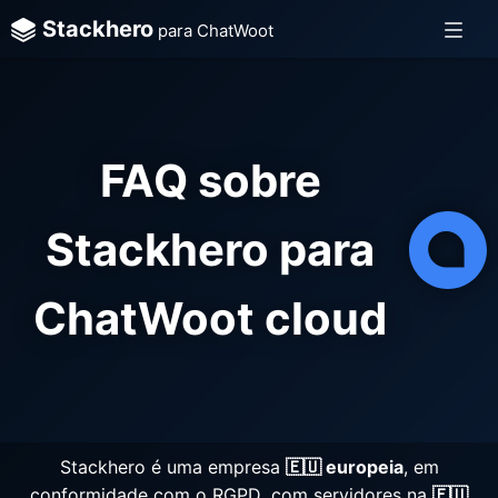
Stackhero
para ChatWoot
FAQ sobre
Stackhero para
ChatWoot cloud
Stackhero é uma empresa
🇪🇺 europeia
, em
conformidade com o RGPD, com servidores na
🇪🇺