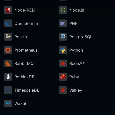
Node-RED
Node.js
OpenSearch
PHP
Postfix
PostgreSQL
Prometheus
Python
RabbitMQ
Redis®*
RethinkDB
Ruby
TimescaleDB
Valkey
Wazuh