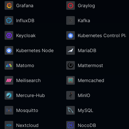
Grafana
Graylog
InfluxDB
Kafka
Keycloak
Kubernetes Control Pla
Kubernetes Node
MariaDB
Matomo
Mattermost
Meilisearch
Memcached
Mercure-Hub
MinIO
Mosquitto
MySQL
Nextcloud
NocoDB