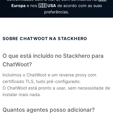
ChatWoot
Europa
e nos
🇺🇸 USA
de acordo com as suas
preferências.
ClickHouse
Code-Hero
SOBRE CHATWOOT NA STACKHERO
Directus
O que está incluído no Stackhero para
Docker
ChatWoot?
Incluímos o ChatWoot e um reverse proxy com
Elasticsearch
certificado TLS, tudo pré-configurado.
O ChatWoot está pronto a usar, sem necessidade de
instalar mais nada.
GitLab
Quantos agentes posso adicionar?
GitLab Runner