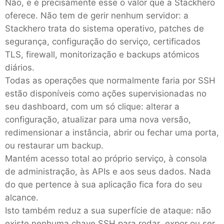
Não, e é precisamente esse o valor que a Stackhero
oferece. Não tem de gerir nenhum servidor: a
Mosquitto
Stackhero trata do sistema operativo, patches de
segurança, configuração do serviço, certificados
MySQL
TLS, firewall, monitorização e backups atómicos
diários.
Todas as operações que normalmente faria por SSH
Nextcloud
estão disponíveis como ações supervisionadas no
seu dashboard, com um só clique: alterar a
NocoDB
configuração, atualizar para uma nova versão,
redimensionar a instância, abrir ou fechar uma porta,
ou restaurar um backup.
Node-RED
Mantém acesso total ao próprio serviço, à consola
de administração, às APIs e aos seus dados. Nada
Node.js
do que pertence à sua aplicação fica fora do seu
alcance.
OpenSearch
Isto também reduz a sua superfície de ataque: não
existe nenhuma chave SSH para rodar, expor ou ser