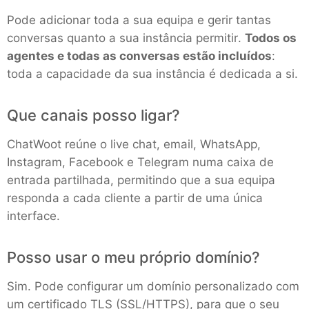
Pode adicionar toda a sua equipa e gerir tantas
conversas quanto a sua instância permitir.
Todos os
Grafana
agentes e todas as conversas estão incluídos
:
toda a capacidade da sua instância é dedicada a si.
Graylog
Que canais posso ligar?
InfluxDB
ChatWoot reúne o live chat, email, WhatsApp,
Instagram, Facebook e Telegram numa caixa de
Kafka
entrada partilhada, permitindo que a sua equipa
responda a cada cliente a partir de uma única
Keycloak
interface.
Posso usar o meu próprio domínio?
Kubernetes Control Plane
Sim. Pode configurar um domínio personalizado com
Kubernetes Node
um certificado TLS (SSL/HTTPS), para que o seu