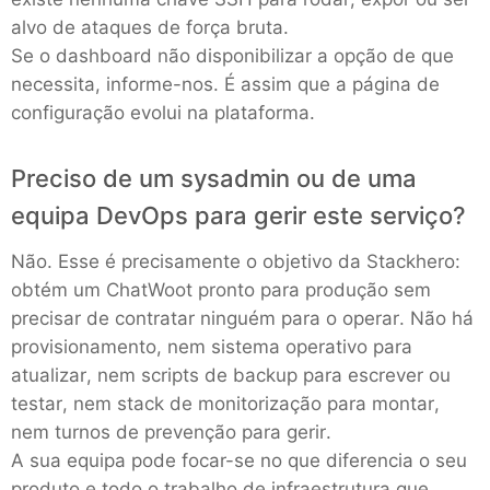
alvo de ataques de força bruta.
PHP
Se o dashboard não disponibilizar a opção de que
necessita, informe-nos. É assim que a página de
Postfix
configuração evolui na plataforma.
Preciso de um sysadmin ou de uma
PostgreSQL
equipa DevOps para gerir este serviço?
Prometheus
Não. Esse é precisamente o objetivo da Stackhero:
obtém um ChatWoot pronto para produção sem
Python
precisar de contratar ninguém para o operar. Não há
provisionamento, nem sistema operativo para
atualizar, nem scripts de backup para escrever ou
RabbitMQ
testar, nem stack de monitorização para montar,
nem turnos de prevenção para gerir.
Redis®*
A sua equipa pode focar-se no que diferencia o seu
produto e todo o trabalho de infraestrutura que