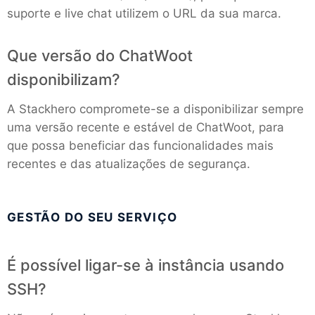
suporte e live chat utilizem o URL da sua marca.
MariaDB
Que versão do ChatWoot
disponibilizam?
Matomo
A Stackhero compromete-se a disponibilizar sempre
Mattermost
uma versão recente e estável de ChatWoot, para
que possa beneficiar das funcionalidades mais
recentes e das atualizações de segurança.
Meilisearch
Memcached
GESTÃO DO SEU SERVIÇO
Mercure-Hub
É possível ligar-se à instância usando
SSH?
MinIO